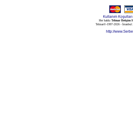
Kullanım Koşulları
Her hakkı
Telmar İletişim H
Telmar©-1997-2026 - İstanbul
http://www.Serb