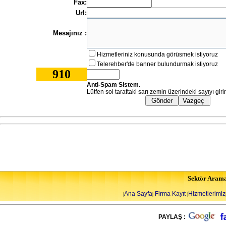
Fax:
Url:
Mesajınız :
Hizmetleriniz konusunda görüsmek istiyoruz
Telerehber'de banner bulundurmak istiyoruz
910
Anti-Spam Sistem.
Lütfen sol taraftaki sarı zemin üzerindeki sayıyı giri
Sektör Aram
Ana Sayfa
Firma Kayıt
Hizmetlerimiz
|
|
|
PAYLAŞ :