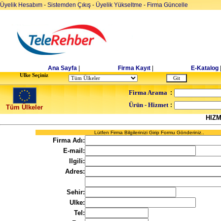
Üyelik Hesabım
-
Sistemden Çıkış
-
Üyelik Yükseltme
-
Firma Güncelle
Ana Sayfa
|
Firma Kayıt
|
E-Katalog
Ulke Seçiniz
Firma Arama
:
Ürün - Hizmet
:
Tüm Ülkeler
HIZ
Lütfen Firma Bilgilerinizi Girip Formu Gönderiniz..
Firma Adı:
E-mail:
Ilgili:
Adres:
Sehir:
Ulke:
Tel: