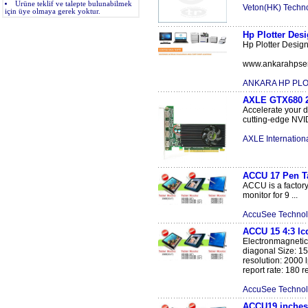
Ürüne teklif ve talepte bulunabilmek
Veton(HK) Techno
için üye olmaya gerek yoktur.
Hp Plotter Desi
Hp Plotter Design
www.ankarahpservi
ANKARA HP PLO
AXLE GTX680 2
Accelerate your d
cutting-edge NVI
AXLE Internation
ACCU 17 Pen T
ACCU is a factory
monitor for 9 ...
AccuSee Technol
ACCU 15 4:3 lc
Electronmagnetic
diagonal Size: 15
resolution: 2000 l
report rate: 180 re
AccuSee Technol
ACCU19 inches 