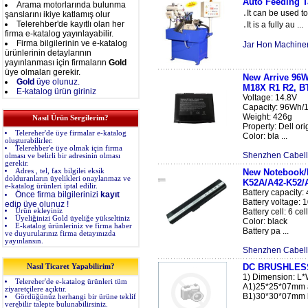
Auto Feeding 
Arama motorlarında bulunma
․It can be used t
şanslarını ikiye katlamış olur
Telerehber'de kayıtlı olan her
․It is a fully au ...
firma e-katalog yayınlayabilir.
Firma bilgilerinin ve e-katalog
Jar Hon Machiner
ürünlerinin detaylarının
yayınlanması için firmaların
Gold
üye olmaları gerekir.
New Arrive 96W
Gold
üye olunuz.
M18X R1 R2, 
E-katalog ürün giriniz
Voltage: 14.8V
Capacity: 96Wh/1
Weight: 426g
Nasıl Ürün Sergilerim?
Property: Dell ori
Telereher'de üye firmalar e-katalog
Color: bla ...
oluşturabilirler.
Telerehber'e üye olmak için firma
Shenzhen Cabell
olması ve belirli bir adresinin olması
gerekir.
Adres , tel, fax bilgilei eksik
New Notebook/L
dolduranların üyelikleri onaylanmaz ve
K52A/A42-K52/
e-katalog ürünleri iptal edilir.
Battery capacity
Önce firma bilgilerinizi
kayıt
Battery voltage: 
edip üye olunuz !
Ürün ekleyiniz
Battery cell: 6 cel
Üyeliğinizi Gold üyeliğe yükseltiniz
Color: black
E-katalog ürünleriniz ve firma haber
Battery pa ...
ve duyurularınız firma detayınızda
yayınlansın.
Shenzhen Cabell
DC BRUSHLES
Nasıl Ticaret Yapabilirim?
1) Dimension: L
Telereher'de e-katalog ürünleri tüm
A1)25*25*07mm
ziyaretçilere açıktır.
B1)30*30*07mm b
Gördüğünüz herhangi bir ürüne teklif
verebilir talepte bulunabilirsiniz.