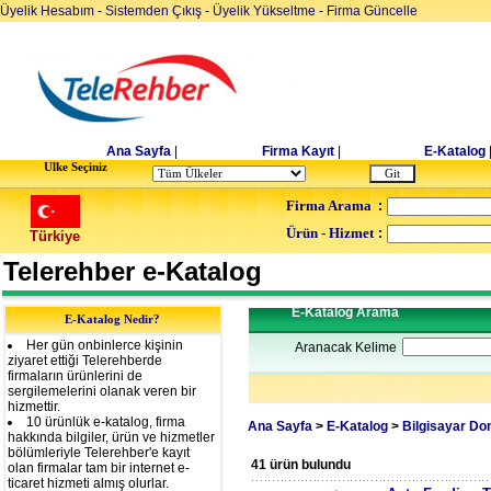
Üyelik Hesabım
-
Sistemden Çıkış
-
Üyelik Yükseltme
-
Firma Güncelle
Ana Sayfa
|
Firma Kayıt
|
E-Katalog
Ulke Seçiniz
Firma Arama
:
Ürün - Hizmet
:
Türkiye
Telerehber e-Katalog
E-Katalog Arama
E-Katalog Nedir?
Her gün onbinlerce kişinin
Aranacak Kelime
ziyaret ettiği Telerehberde
firmaların ürünlerini de
sergilemelerini olanak veren bir
hizmettir.
10 ürünlük e-katalog, firma
Ana Sayfa
>
E-Katalog
>
Bilgisayar D
hakkında bilgiler, ürün ve hizmetler
bölümleriyle Telerehber'e kayıt
41 ürün bulundu
olan firmalar tam bir internet e-
ticaret hizmeti almış olurlar.