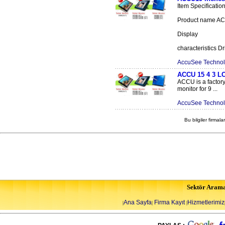
Item Specificatio
Product name A
Display
characteristics Dr
AccuSee Technol
ACCU 15 4 3 L
ACCU is a factory
monitor for 9 ...
AccuSee Technol
Bu bilgiler firmala
Sektör Aram
Ana Sayfa
Firma Kayıt
Hizmetlerimiz
|
|
|