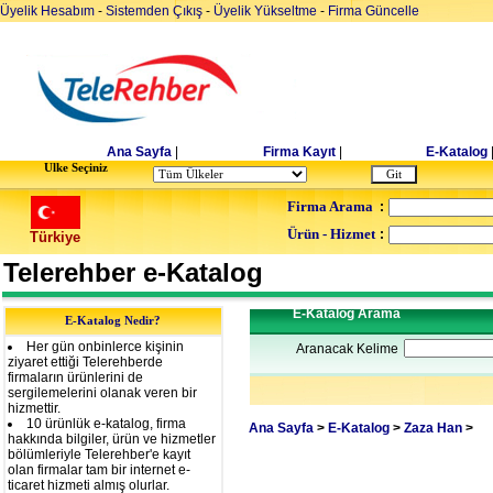
Üyelik Hesabım
-
Sistemden Çıkış
-
Üyelik Yükseltme
-
Firma Güncelle
Ana Sayfa
|
Firma Kayıt
|
E-Katalog
Ulke Seçiniz
Firma Arama
:
Ürün - Hizmet
:
Türkiye
Telerehber e-Katalog
E-Katalog Arama
E-Katalog Nedir?
Her gün onbinlerce kişinin
Aranacak Kelime
ziyaret ettiği Telerehberde
firmaların ürünlerini de
sergilemelerini olanak veren bir
hizmettir.
10 ürünlük e-katalog, firma
Ana Sayfa
>
E-Katalog
>
Zaza Han
>
hakkında bilgiler, ürün ve hizmetler
bölümleriyle Telerehber'e kayıt
olan firmalar tam bir internet e-
ticaret hizmeti almış olurlar.