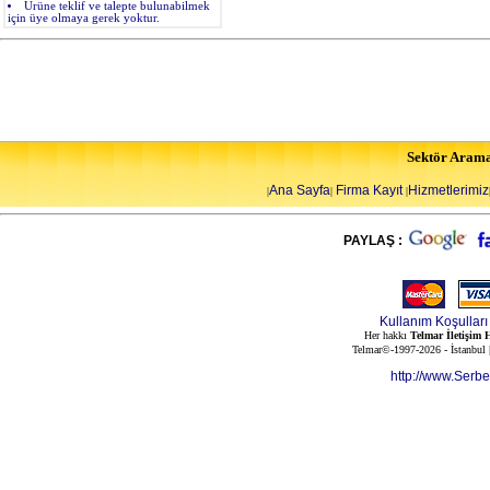
Ürüne teklif ve talepte bulunabilmek
için üye olmaya gerek yoktur.
Sektör Aram
Ana Sayfa
Firma Kayıt
Hizmetlerimiz
|
|
|
PAYLAŞ :
Kullanım Koşulları
Her hakkı
Telmar İletişim H
Telmar©-1997-2026 - İstanbul
http://www.Serb