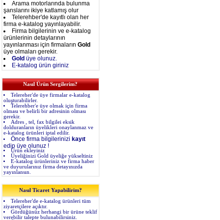
Arama motorlarında bulunma
şanslarını ikiye katlamış olur
Telerehber'de kayıtlı olan her
firma e-katalog yayınlayabilir.
Firma bilgilerinin ve e-katalog
ürünlerinin detaylarının
yayınlanması için firmaların
Gold
üye olmaları gerekir.
Gold
üye olunuz.
E-katalog ürün giriniz
Nasıl Ürün Sergilerim?
Telereher'de üye firmalar e-katalog
oluşturabilirler.
Telerehber'e üye olmak için firma
olması ve belirli bir adresinin olması
gerekir.
Adres , tel, fax bilgilei eksik
dolduranların üyelikleri onaylanmaz ve
e-katalog ürünleri iptal edilir.
Önce firma bilgilerinizi
kayıt
edip üye olunuz !
Ürün ekleyiniz
Üyeliğinizi Gold üyeliğe yükseltiniz
E-katalog ürünleriniz ve firma haber
ve duyurularınız firma detayınızda
yayınlansın.
Nasıl Ticaret Yapabilirim?
Telereher'de e-katalog ürünleri tüm
ziyaretçilere açıktır.
Gördüğünüz herhangi bir ürüne teklif
verebilir talepte bulunabilirsiniz.