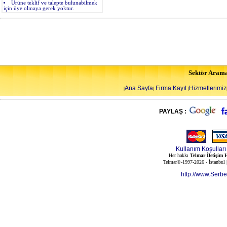
Ürüne teklif ve talepte bulunabilmek
için üye olmaya gerek yoktur.
Sektör Aram
Ana Sayfa
Firma Kayıt
Hizmetlerimiz
|
|
|
PAYLAŞ :
Kullanım Koşulları
Her hakkı
Telmar İletişim H
Telmar©-1997-2026 - İstanbul
http://www.Serb