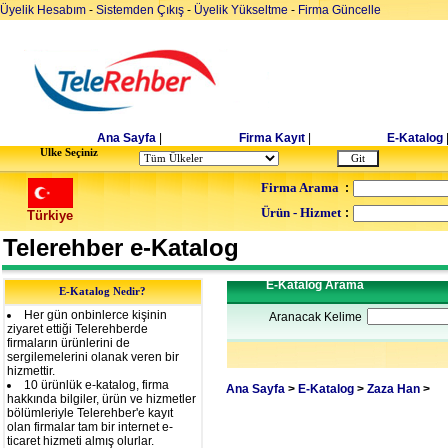
Üyelik Hesabım
-
Sistemden Çıkış
-
Üyelik Yükseltme
-
Firma Güncelle
Ana Sayfa
|
Firma Kayıt
|
E-Katalog
Ulke Seçiniz
Firma Arama
:
Ürün - Hizmet
:
Türkiye
Telerehber e-Katalog
E-Katalog Arama
E-Katalog Nedir?
Her gün onbinlerce kişinin
Aranacak Kelime
ziyaret ettiği Telerehberde
firmaların ürünlerini de
sergilemelerini olanak veren bir
hizmettir.
10 ürünlük e-katalog, firma
Ana Sayfa
>
E-Katalog
>
Zaza Han
>
hakkında bilgiler, ürün ve hizmetler
bölümleriyle Telerehber'e kayıt
olan firmalar tam bir internet e-
ticaret hizmeti almış olurlar.