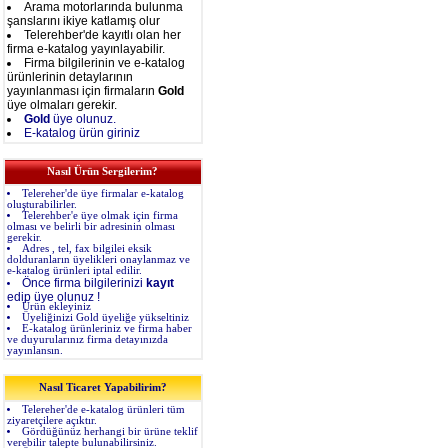
Arama motorlarında bulunma
şanslarını ikiye katlamış olur
Telerehber'de kayıtlı olan her
firma e-katalog yayınlayabilir.
Firma bilgilerinin ve e-katalog
ürünlerinin detaylarının
yayınlanması için firmaların
Gold
üye olmaları gerekir.
Gold
üye olunuz.
E-katalog ürün giriniz
Nasıl Ürün Sergilerim?
Telereher'de üye firmalar e-katalog
oluşturabilirler.
Telerehber'e üye olmak için firma
olması ve belirli bir adresinin olması
gerekir.
Adres , tel, fax bilgilei eksik
dolduranların üyelikleri onaylanmaz ve
e-katalog ürünleri iptal edilir.
Önce firma bilgilerinizi
kayıt
edip üye olunuz !
Ürün ekleyiniz
Üyeliğinizi Gold üyeliğe yükseltiniz
E-katalog ürünleriniz ve firma haber
ve duyurularınız firma detayınızda
yayınlansın.
Nasıl Ticaret Yapabilirim?
Telereher'de e-katalog ürünleri tüm
ziyaretçilere açıktır.
Gördüğünüz herhangi bir ürüne teklif
verebilir talepte bulunabilirsiniz.