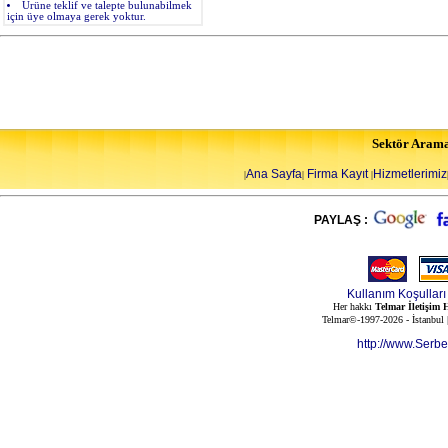
Ürüne teklif ve talepte bulunabilmek
için üye olmaya gerek yoktur.
Sektör Aram
Ana Sayfa
Firma Kayıt
Hizmetlerimiz
|
|
|
PAYLAŞ :
Kullanım Koşulları
Her hakkı
Telmar İletişim H
Telmar©-1997-2026 - İstanbul
http://www.Serb