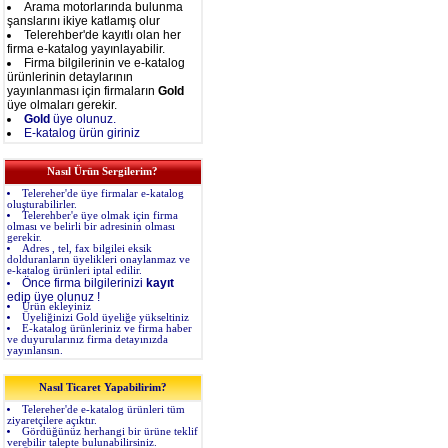
Arama motorlarında bulunma
şanslarını ikiye katlamış olur
Telerehber'de kayıtlı olan her
firma e-katalog yayınlayabilir.
Firma bilgilerinin ve e-katalog
ürünlerinin detaylarının
yayınlanması için firmaların
Gold
üye olmaları gerekir.
Gold
üye olunuz.
E-katalog ürün giriniz
Nasıl Ürün Sergilerim?
Telereher'de üye firmalar e-katalog
oluşturabilirler.
Telerehber'e üye olmak için firma
olması ve belirli bir adresinin olması
gerekir.
Adres , tel, fax bilgilei eksik
dolduranların üyelikleri onaylanmaz ve
e-katalog ürünleri iptal edilir.
Önce firma bilgilerinizi
kayıt
edip üye olunuz !
Ürün ekleyiniz
Üyeliğinizi Gold üyeliğe yükseltiniz
E-katalog ürünleriniz ve firma haber
ve duyurularınız firma detayınızda
yayınlansın.
Nasıl Ticaret Yapabilirim?
Telereher'de e-katalog ürünleri tüm
ziyaretçilere açıktır.
Gördüğünüz herhangi bir ürüne teklif
verebilir talepte bulunabilirsiniz.