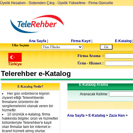
Üyelik Hesabım
-
Sistemden Çıkış
-
Üyelik Yükseltme
-
Firma Güncelle
Ana Sayfa
|
Firma Kayıt
|
E-Katalog
Ulke Seçiniz
Firma Arama
:
Ürün - Hizmet
:
Türkiye
Telerehber e-Katalog
E-Katalog Arama
E-Katalog Nedir?
Her gün onbinlerce kişinin
Aranacak Kelime
ziyaret ettiği Telerehberde
firmaların ürünlerini de
sergilemelerini olanak veren bir
hizmettir.
10 ürünlük e-katalog, firma
Ana Sayfa
>
E-Katalog
>
Zaza Han
>
hakkında bilgiler, ürün ve hizmetler
bölümleriyle Telerehber'e kayıt
olan firmalar tam bir internet e-
ticaret hizmeti almış olurlar.