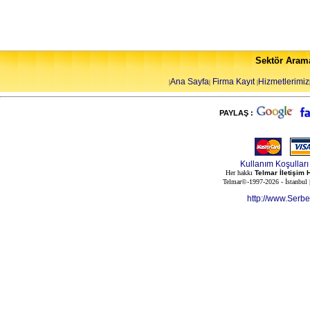
Sektör Aram
Ana Sayfa
Firma Kayıt
Hizmetlerimiz
|
|
|
PAYLAŞ :
Kullanım Koşulları
Her hakkı
Telmar İletişim 
Telmar©-1997-2026 - İstanbul
http://www.Serb