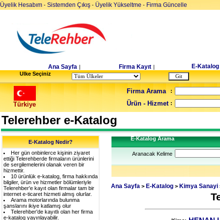
Üyelik Hesabım
Sistemden Çıkış
Üyelik Yükseltme
Firma Güncelle
-
-
-
E-Katalog
Ana Sayfa
Firma Kayıt
|
|
Ulke Seçiniz
Firma Arama
:
Ürün - Hizmet
:
Türkiye
Telerehber e-Katalog
E-Katalog Arama
E-Katalog Nedir?
Her gün onbinlerce kişinin ziyaret
Aranacak Kelime
ettiği Telerehberde firmaların ürünlerini
de sergilemelerini olanak veren bir
hizmettir.
10 ürünlük e-katalog, firma hakkında
bilgiler, ürün ve hizmetler bölümleriyle
Ana Sayfa
E-Katalog
Kimya Sanayi
>
>
Telerehber'e kayıt olan firmalar tam bir
internet e-ticaret hizmeti almış olurlar.
T
Arama motorlarında bulunma
şanslarını ikiye katlamış olur
Telerehber'de kayıtlı olan her firma
e-katalog yayınlayabilir.