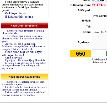
HENAN L
Kime:
Firma bilgilerinin ve e-katalog
ürünlerinin detaylarının yayınlanması
ESTEROL
E-Katalog Ürün:
için firmaların
Gold
üye olmaları
gerekir.
Ad/Soyad:
Gold
üye olunuz.
Firma adınızı 
E-katalog ürün giriniz
E-Mail:
Nasıl Ürün Sergilerim?
Tel:
Telereher'de üye firmalar e-katalog
Konu:
oluşturabilirler.
Telerehber'e üye olmak için firma
olması ve belirli bir adresinin olması
gerekir.
Açıklama :
Adres , tel, fax bilgilei eksik
dolduranların üyelikleri onaylanmaz ve
e-katalog ürünleri iptal edilir.
Önce firma bilgilerinizi
kayıt
650
edip üye olunuz !
Ürün ekleyiniz
Anti-Spam S
Üyeliğinizi Gold üyeliğe yükseltiniz
Lütfen sol tar
E-katalog ürünleriniz ve firma haber
ve duyurularınız firma detayınızda
yayınlansın.
Nasıl Ticaret Yapabilirim?
Telereher'de e-katalog ürünleri tüm
ziyaretçilere açıktır.
Gördüğünüz herhangi bir ürüne teklif
verebilir talepte bulunabilirsiniz.
Ürüne teklif ve talepte bulunabilmek
için üye olmaya gerek yoktur.