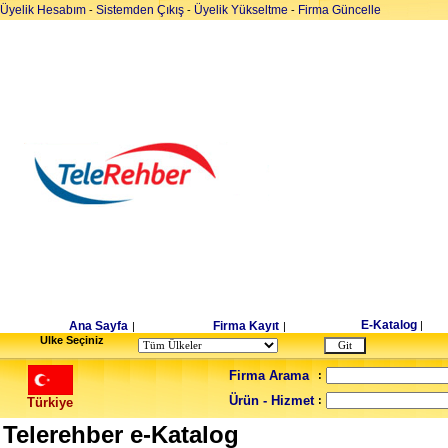
Üyelik Hesabım
Sistemden Çıkış
Üyelik Yükseltme
Firma Güncelle
-
-
-
E-Katalog
Ana Sayfa
Firma Kayıt
|
|
|
Ulke Seçiniz
Firma Arama
:
Ürün - Hizmet
:
Türkiye
Telerehber e-Katalog