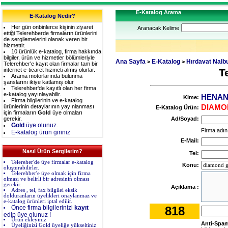
E-Katalog Arama
E-Katalog Nedir?
Her gün onbinlerce kişinin ziyaret
Aranacak Kelime
ettiği Telerehberde firmaların ürünlerini
de sergilemelerini olanak veren bir
hizmettir.
10 ürünlük e-katalog, firma hakkında
bilgiler, ürün ve hizmetler bölümleriyle
Ana Sayfa
E-Katalog
Hırdavat Nalb
>
>
Telerehber'e kayıt olan firmalar tam bir
internet e-ticaret hizmeti almış olurlar.
T
Arama motorlarında bulunma
şanslarını ikiye katlamış olur
Telerehber'de kayıtlı olan her firma
e-katalog yayınlayabilir.
HENAN 
Kime:
Firma bilgilerinin ve e-katalog
ürünlerinin detaylarının yayınlanması
DIAMO
E-Katalog Ürün:
için firmaların
Gold
üye olmaları
gerekir.
Ad/Soyad:
Gold
üye olunuz.
Firma adını
E-katalog ürün giriniz
E-Mail:
Nasıl Ürün Sergilerim?
Tel:
Telereher'de üye firmalar e-katalog
Konu:
oluşturabilirler.
Telerehber'e üye olmak için firma
olması ve belirli bir adresinin olması
gerekir.
Açıklama :
Adres , tel, fax bilgilei eksik
dolduranların üyelikleri onaylanmaz ve
e-katalog ürünleri iptal edilir.
Önce firma bilgilerinizi
kayıt
818
edip üye olunuz !
Ürün ekleyiniz
Anti-Spam
Üyeliğinizi Gold üyeliğe yükseltiniz