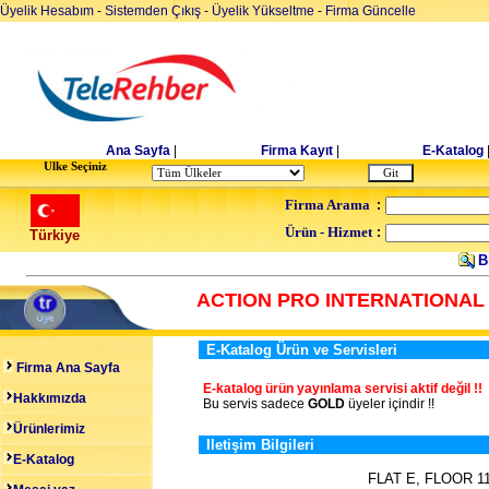
Üyelik Hesabım
-
Sistemden Çıkış
-
Üyelik Yükseltme
-
Firma Güncelle
Ana Sayfa
|
Firma Kayıt
|
E-Katalog
Ulke Seçiniz
Firma Arama
:
Ürün - Hizmet
:
Türkiye
B
ACTION PRO INTERNATIONAL
E-Katalog Ürün ve Servisleri
Firma Ana Sayfa
E-katalog ürün yayınlama servisi aktif değil !!
Hakkımızda
Bu servis sadece
GOLD
üyeler içindir !!
Ürünlerimiz
Iletişim Bilgileri
E-Katalog
FLAT E, FLOOR 