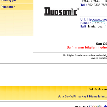
Mesaj yaz
HONG KONG. Ko
Tel :
852 2333 7
Haberler
Url :
http://www.duo
E-mail :
Ilgili :
Maria Luz / D
Son Gü
Bu firmanın bilgilerini gün
Bu bilgiler firmalar tarafından verilen bil
Ayrıca bu bilg
Sektör Aram
Ana Sayfa
Firma Kayıt
Hizmetlerimiz
|
|
|