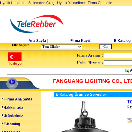
Üyelik Hesabım
-
Sistemden Çıkış
-
Üyelik Yükseltme
-
Firma Güncelle
Ana Sayfa
|
Firma Kayıt
|
E-Katalog
Ulke Seçiniz
Firma Arama
:
Ürün - Hizmet
:
Türkiye
A
FANGUANG LIGHTING CO., LT
E-Katalog Ürün ve Servisler
Firma Ana Sayfa
T
Kat
Hakkımızda
Ürünlerimiz
E-Katalog