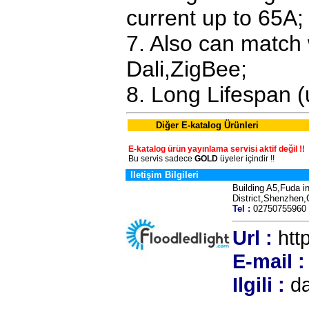
current up to 65A;
7. Also can match 
Dali,ZigBee;
8. Long Lifespan (
Diğer E-katalog Ürünleri
E-katalog ürün yayınlama servisi aktif değil !!
Bu servis sadece
GOLD
üyeler içindir !!
Iletişim Bilgileri
Building A5,Fuda i
District,Shenzhe
Tel :
027507559
Url :
http
E-mail :
Ilgili :
da