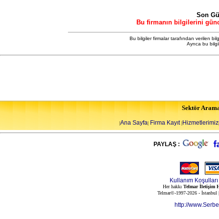
Son Gü
Bu firmanın bilgilerini gün
Bu bilgiler firmalar tarafından verilen bil
Ayrıca bu bilg
Sektör Aram
Ana Sayfa
Firma Kayıt
Hizmetlerimiz
|
|
|
PAYLAŞ :
Kullanım Koşulları
Her hakkı
Telmar İletişim H
Telmar©-1997-2026 - İstanbul
http://www.Serb