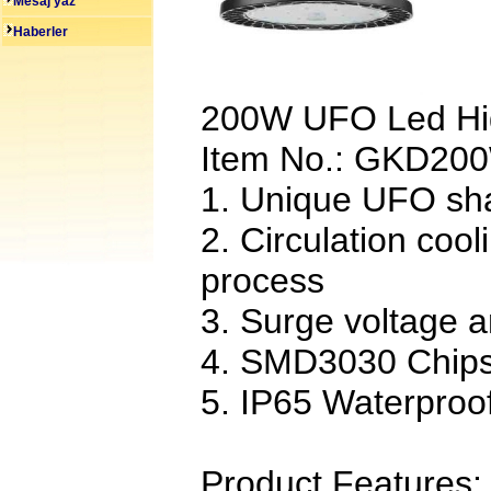
Mesaj yaz
Haberler
200W UFO Led Hig
Item No.: GKD20
1. Unique UFO sha
2. Circulation coo
process
3. Surge voltage a
4. SMD3030 Chips
5. IP65 Waterproof
Product Features: