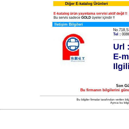
Diğer E-katalog Ürünleri
E-katalog ürün yayınlama servisi aktif değil !!
Bu servis sadece
GOLD
üyeler içindir !!
Iletişim Bilgileri
No.718,S
Tel :
008
Url 
E-ma
Ilgil
Son Gü
Bu firmanın bilgilerini gün
Bu bilgiler firmalar tarafından verilen bil
Ayrıca bu bilg