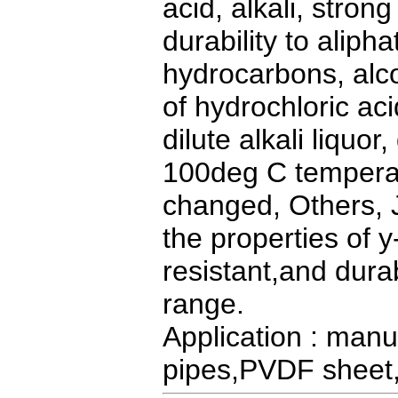
acid, alkali, stron
durability to aliph
hydrocarbons, alco
of hydrochloric acid
dilute alkali liquo
100deg C temperat
changed, Others, 
the properties of 
resistant,and dura
range.
Application : man
pipes,PVDF sheet,