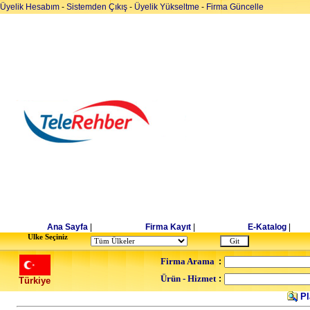
Üyelik Hesabım
-
Sistemden Çıkış
-
Üyelik Yükseltme
-
Firma Güncelle
Ana Sayfa
|
Firma Kayıt
|
E-Katalog
|
Ulke Seçiniz
Firma Arama
:
Ürün - Hizmet
:
Türkiye
Pl