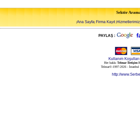
Sektör Aram
Ana Sayfa
Firma Kayıt
Hizmetlerimiz
|
|
|
PAYLAŞ :
Kullanım Koşulları
Her hakkı
Telmar İletişim H
Telmar©-1997-2026 - İstanbul
http://www.Serb