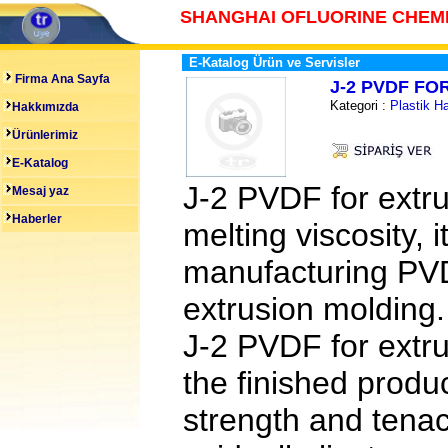
SHANGHAI OFLUORINE CHEM
E-Katalog Ürün ve Servisler
Firma Ana Sayfa
J-2 PVDF FO
Kategori :
Plastik 
Hakkımızda
Ürünlerimiz
E-Katalog
J-2 PVDF for extr
Mesaj yaz
Haberler
melting viscosity, i
manufacturing PVD
extrusion molding.
J-2 PVDF for extru
the finished produ
strength and tenac