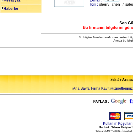
Mesaj yaz
E-mail :
Ilgili :
sherry chen / sal
Haberler
Son Gü
Bu firmanın bilgilerini gün
Bu bilgiler firmalar tarafından verilen bil
Ayrıca bu bilg
Sektör Aram
Ana Sayfa
Firma Kayıt
Hizmetlerimiz
|
|
|
PAYLAŞ :
Kullanım Koşulları
Her hakkı
Telmar İletişim H
Telmar©-1997-2026 - İstanbul