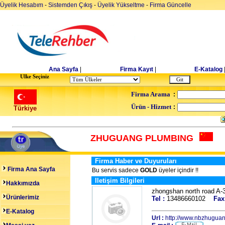
Üyelik Hesabım
-
Sistemden Çıkış
-
Üyelik Yükseltme
-
Firma Güncelle
Ana Sayfa
|
Firma Kayıt
|
E-Katalog
Ulke Seçiniz
Firma Arama
:
Ürün - Hizmet
:
Türkiye
ZHUGUANG PLUMBING
Firma Haber ve Duyuruları
Firma Ana Sayfa
Bu servis sadece
GOLD
üyeler içindir !!
Iletişim Bilgileri
Hakkımızda
zhongshan north road A
Ürünlerimiz
Tel :
13486660102
Fax
E-Katalog
Url :
http://www.nbzhugua