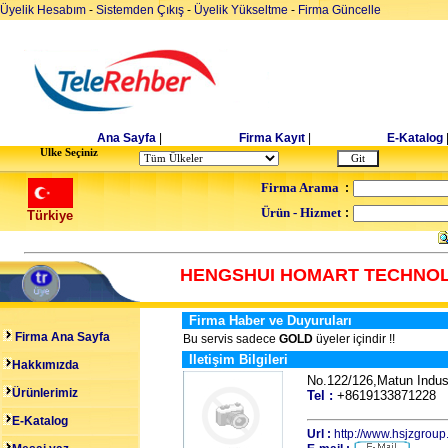
Üyelik Hesabım
-
Sistemden Çıkış
-
Üyelik Yükseltme
-
Firma Güncelle
Ana Sayfa
|
Firma Kayıt
|
E-Katalog
Ulke Seçiniz
Firma Arama
:
Ürün - Hizmet
:
Türkiye
HENGSHUI HOMART TECHNOL
Firma Haber ve Duyuruları
Firma Ana Sayfa
Bu servis sadece
GOLD
üyeler içindir !!
Iletişim Bilgileri
Hakkımızda
No.122/126,Matun Indu
Ürünlerimiz
Tel :
+861913387122
E-Katalog
Url :
http://www.hsjzgrou