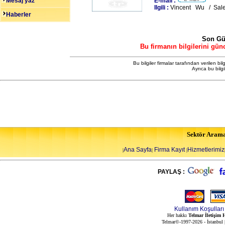
Mesaj yaz
E-mail :
Ilgili :
Vincent Wu / Sal
Haberler
Son Gü
Bu firmanın bilgilerini gün
Bu bilgiler firmalar tarafından verilen bil
Ayrıca bu bilg
Sektör Aram
Ana Sayfa
Firma Kayıt
Hizmetlerimiz
|
|
|
PAYLAŞ :
Kullanım Koşulları
Her hakkı
Telmar İletişim H
Telmar©-1997-2026 - İstanbul