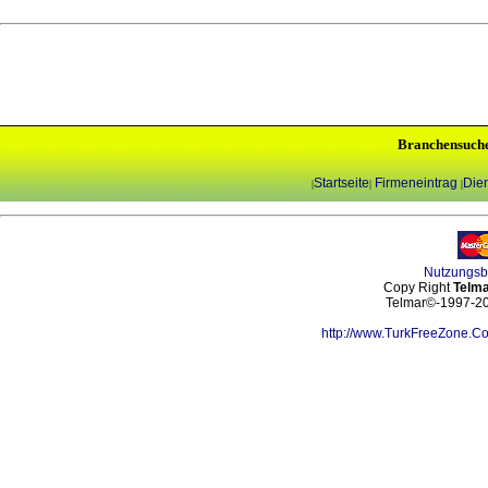
Branchensuch
Startseite
Firmeneintrag
Dien
|
|
|
Nutzungs
Copy Right
Telma
Telmar©-1997-202
http://www.TurkFreeZone.C