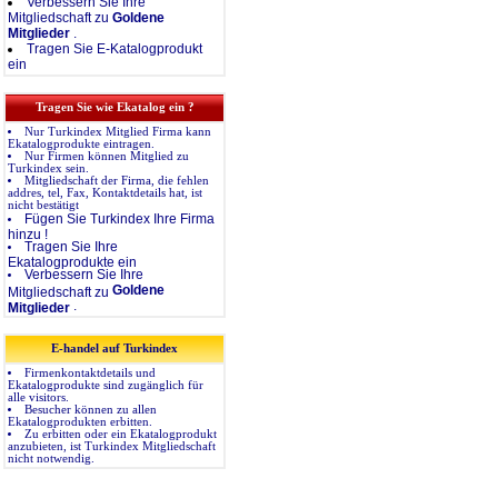
Verbessern Sie Ihre
Mitgliedschaft zu
Goldene
Mitglieder
.
Tragen Sie E-Katalogprodukt
ein
Tragen Sie wie Ekatalog ein ?
Nur Turkindex Mitglied Firma kann
Ekatalogprodukte eintragen.
Nur Firmen können Mitglied zu
Turkindex sein.
Mitgliedschaft der Firma, die fehlen
addres, tel, Fax, Kontaktdetails hat, ist
nicht bestätigt
Fügen Sie Turkindex Ihre Firma
hinzu !
Tragen Sie Ihre
Ekatalogprodukte ein
Verbessern Sie Ihre
Goldene
Mitgliedschaft zu
.
Mitglieder
E-handel auf Turkindex
Firmenkontaktdetails und
Ekatalogprodukte sind zugänglich für
alle visitors.
Besucher können zu allen
Ekatalogprodukten erbitten.
Zu erbitten oder ein Ekatalogprodukt
anzubieten, ist Turkindex Mitgliedschaft
nicht notwendig.