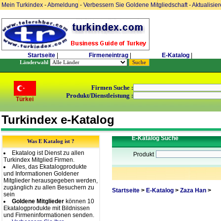
Mein Turkindex
-
Abmeldung
-
Verbessern Sie Goldene Mitgliedschaft
-
Aktualisie
Startseite
|
Firmeneintrag
|
E-Katalog
|
Länderwahl
Firmen Suche :
Produkt/Dienstleistung :
Türkei
Turkindex e-Katalog
E-Katalog Suche
Was E Katalog ist ?
Ekatalog ist Dienst zu allen
Produkt
Turkindex Mitglied Firmen.
Alles, das Ekatalogprodukte
und Informationen Goldener
Mitglieder herausgegeben werden,
zugänglich zu allen Besuchern zu
Startseite
>
E-Katalog
>
Zaza Han
>
sein
Goldene Mitglieder
können 10
Ekatalogprodukte mit Bildnissen
und Firmeninformationen senden.