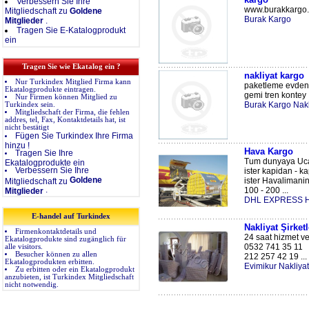
Verbessern Sie Ihre
www.burakkargo.c
Mitgliedschaft zu
Goldene
Burak Kargo
Mitglieder
.
Tragen Sie E-Katalogprodukt
ein
Tragen Sie wie Ekatalog ein ?
nakliyat kargo
Nur Turkindex Mitglied Firma kann
paketleme evden 
Ekatalogprodukte eintragen.
gemi tren kontey .
Nur Firmen können Mitglied zu
Burak Kargo Nakl
Turkindex sein.
Mitgliedschaft der Firma, die fehlen
addres, tel, Fax, Kontaktdetails hat, ist
nicht bestätigt
Fügen Sie Turkindex Ihre Firma
hinzu !
Hava Kargo
Tragen Sie Ihre
Tum dunyaya Uca
Ekatalogprodukte ein
Verbessern Sie Ihre
ister kapidan - k
Goldene
ister Havalimani
Mitgliedschaft zu
.
100 - 200 ...
Mitglieder
DHL EXPRESS H
E-handel auf Turkindex
Nakliyat Şirket
Firmenkontaktdetails und
24 saat hizmet v
Ekatalogprodukte sind zugänglich für
0532 741 35 11
alle visitors.
Besucher können zu allen
212 257 42 19 ...
Ekatalogprodukten erbitten.
Evimikur Nakliyat
Zu erbitten oder ein Ekatalogprodukt
anzubieten, ist Turkindex Mitgliedschaft
nicht notwendig.