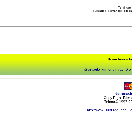
Turkindex-
Turkindex- Telmar soll jedoc
Branchensuch
Startseite
Firmeneintrag
Dien
|
|
|
Nutzungs
Copy Right
Telma
Telmar©-1997-202
http://www.TurkFreeZone.C