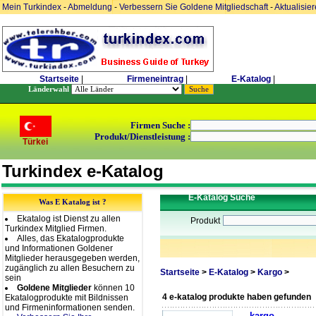
Mein Turkindex
-
Abmeldung
-
Verbessern Sie Goldene Mitgliedschaft
-
Aktualisie
Startseite
|
Firmeneintrag
|
E-Katalog
|
Länderwahl
Firmen Suche :
Produkt/Dienstleistung :
Türkei
Turkindex e-Katalog
E-Katalog Suche
Was E Katalog ist ?
Ekatalog ist Dienst zu allen
Produkt
Turkindex Mitglied Firmen.
Alles, das Ekatalogprodukte
und Informationen Goldener
Mitglieder herausgegeben werden,
zugänglich zu allen Besuchern zu
Startseite
>
E-Katalog
>
Kargo
>
sein
Goldene Mitglieder
können 10
4 e-katalog produkte haben gefunden
Ekatalogprodukte mit Bildnissen
und Firmeninformationen senden.
kargo