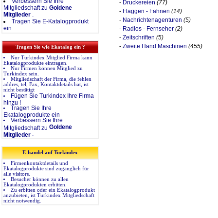
Verbessern Sie Ihre
-
Druckereien
(77)
Mitgliedschaft zu
Goldene
-
Flaggen - Fahnen
(14)
Mitglieder
.
-
Nachrichtenagenturen
(5)
Tragen Sie E-Katalogprodukt
ein
-
Radios - Fernseher
(2)
-
Zeitschriften
(5)
-
Zweite Hand Maschinen
(455)
Tragen Sie wie Ekatalog ein ?
Nur Turkindex Mitglied Firma kann
Ekatalogprodukte eintragen.
Nur Firmen können Mitglied zu
Turkindex sein.
Mitgliedschaft der Firma, die fehlen
addres, tel, Fax, Kontaktdetails hat, ist
nicht bestätigt
Fügen Sie Turkindex Ihre Firma
hinzu !
Tragen Sie Ihre
Ekatalogprodukte ein
Verbessern Sie Ihre
Goldene
Mitgliedschaft zu
.
Mitglieder
E-handel auf Turkindex
Firmenkontaktdetails und
Ekatalogprodukte sind zugänglich für
alle visitors.
Besucher können zu allen
Ekatalogprodukten erbitten.
Zu erbitten oder ein Ekatalogprodukt
anzubieten, ist Turkindex Mitgliedschaft
nicht notwendig.