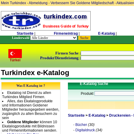
Mein Turkindex
-
Abmeldung
-
Verbessern Sie Goldene Mitgliedschaft
-
Aktualisie
Startseite
|
Firmeneintrag
|
E-Katalog
|
Länderwahl
Firmen Suche :
Produkt/Dienstleistung :
Türkei
Turkindex e-Katalog
E-Katalog Suche
Was E Katalog ist ?
Ekatalog ist Dienst zu allen
Produkt
Turkindex Mitglied Firmen.
Alles, das Ekatalogprodukte
und Informationen Goldener
Mitglieder herausgegeben werden,
zugänglich zu allen Besuchern zu
Startseite
>
E-Katalog
>
Druckereien -
sein
Goldene Mitglieder
können 10
-
Bücher
(30)
Ekatalogprodukte mit Bildnissen
-
Digitaldruck
(34)
und Firmeninformationen senden.