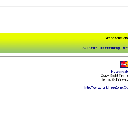
Branchensuch
Startseite
Firmeneintrag
Dien
|
|
|
Nutzungs
Copy Right
Telma
Telmar©-1997-202
http://www.TurkFreeZone.C