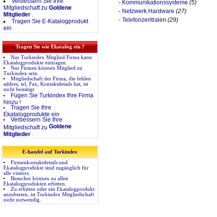
Verbessern Sie Ihre
-
Kommunikationssysteme
(5)
Mitgliedschaft zu
Goldene
-
Netzwerk Hardware
(27)
Mitglieder
.
-
Telefonzentralen
(29)
Tragen Sie E-Katalogprodukt
ein
Tragen Sie wie Ekatalog ein ?
Nur Turkindex Mitglied Firma kann
Ekatalogprodukte eintragen.
Nur Firmen können Mitglied zu
Turkindex sein.
Mitgliedschaft der Firma, die fehlen
addres, tel, Fax, Kontaktdetails hat, ist
nicht bestätigt
Fügen Sie Turkindex Ihre Firma
hinzu !
Tragen Sie Ihre
Ekatalogprodukte ein
Verbessern Sie Ihre
Goldene
Mitgliedschaft zu
.
Mitglieder
E-handel auf Turkindex
Firmenkontaktdetails und
Ekatalogprodukte sind zugänglich für
alle visitors.
Besucher können zu allen
Ekatalogprodukten erbitten.
Zu erbitten oder ein Ekatalogprodukt
anzubieten, ist Turkindex Mitgliedschaft
nicht notwendig.