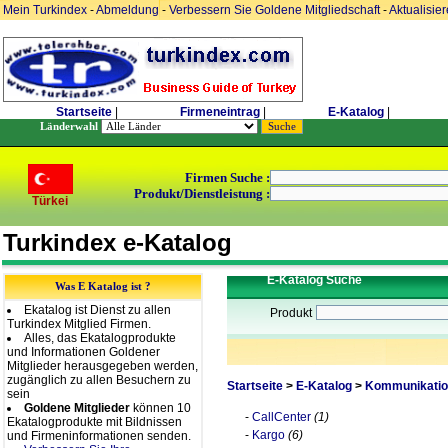
Mein Turkindex
-
Abmeldung
-
Verbessern Sie Goldene Mitgliedschaft
-
Aktualisie
Startseite
|
Firmeneintrag
|
E-Katalog
|
Länderwahl
Firmen Suche :
Produkt/Dienstleistung :
Türkei
Turkindex e-Katalog
E-Katalog Suche
Was E Katalog ist ?
Ekatalog ist Dienst zu allen
Produkt
Turkindex Mitglied Firmen.
Alles, das Ekatalogprodukte
und Informationen Goldener
Mitglieder herausgegeben werden,
zugänglich zu allen Besuchern zu
Startseite
>
E-Katalog
>
Kommunikatio
sein
Goldene Mitglieder
können 10
-
CallCenter
(1)
Ekatalogprodukte mit Bildnissen
-
Kargo
(6)
und Firmeninformationen senden.