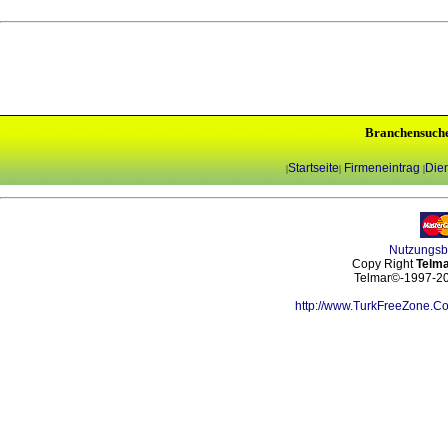
Branchensuch
Startseite
Firmeneintrag
Dien
|
|
|
Nutzungs
Copy Right
Telma
Telmar©-1997-202
http://www.TurkFreeZone.C