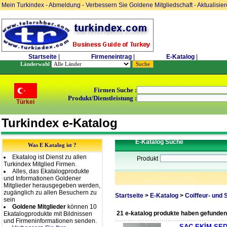
Mein Turkindex
-
Abmeldung
-
Verbessern Sie Goldene Mitgliedschaft
-
Aktualisie
Startseite
|
Firmeneintrag
|
E-Katalog
|
Länderwahl
Firmen Suche :
Produkt/Dienstleistung :
Türkei
Turkindex e-Katalog
E-Katalog Suche
Was E Katalog ist ?
Ekatalog ist Dienst zu allen
Produkt
Turkindex Mitglied Firmen.
Alles, das Ekatalogprodukte
und Informationen Goldener
Mitglieder herausgegeben werden,
zugänglich zu allen Besuchern zu
Startseite
>
E-Katalog
>
Coiffeur- und
sein
Goldene Mitglieder
können 10
21 e-katalog produkte haben gefunden
Ekatalogprodukte mit Bildnissen
und Firmeninformationen senden.
SAÇ EKİM SE