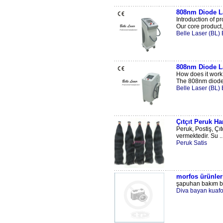
808nm Diode L
Introduction of p
Our core product,
Belle Laser (BL) 
808nm Diode L
How does it work
The 808nm diode l
Belle Laser (BL) 
Çıtçıt Peruk H
Peruk, Postiş, Çı
vermektedir. Su ..
Peruk Satis
morfos ürünler
şapuhan bakım ba
Diva bayan kuafo