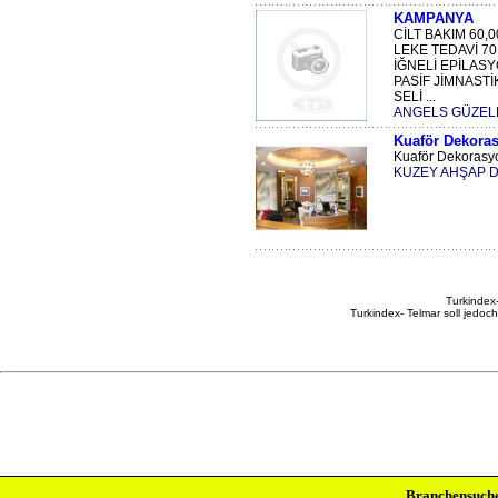
KAMPANYA
CİLT BAKIM 60,0
LEKE TEDAVİ 70
İĞNELİ EPİLASY
PASİF JİMNASTİ
SELİ ...
ANGELS GÜZEL
Kuaför Dekora
Kuaför Dekorasyo
KUZEY AHŞAP DE
Turkindex-
Turkindex- Telmar soll jedoc
Branchensuch