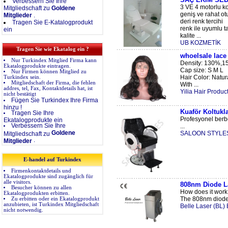
Verbessern Sie Ihre
3 VE 4 motorlu kol
Mitgliedschaft zu
Goldene
geniş ve rahat o
Mitglieder
.
deri renk tercihi
Tragen Sie E-Katalogprodukt
renk ile uyumlu t
ein
kalite ...
UB KOZMETİK
Tragen Sie wie Ekatalog ein ?
whoelsale lace
Nur Turkindex Mitglied Firma kann
Density: 130%,1
Ekatalogprodukte eintragen.
Cap size: S M L
Nur Firmen können Mitglied zu
Hair Color: Natura
Turkindex sein.
Mitgliedschaft der Firma, die fehlen
With ...
addres, tel, Fax, Kontaktdetails hat, ist
Yilia Hair Produc
nicht bestätigt
Fügen Sie Turkindex Ihre Firma
hinzu !
Kuaför Koltukla
Tragen Sie Ihre
Profesyonel berbe
Ekatalogprodukte ein
Verbessern Sie Ihre
...
Goldene
SALOON STYLES K
Mitgliedschaft zu
.
Mitglieder
E-handel auf Turkindex
Firmenkontaktdetails und
Ekatalogprodukte sind zugänglich für
alle visitors.
808nm Diode L
Besucher können zu allen
How does it work
Ekatalogprodukten erbitten.
The 808nm diode l
Zu erbitten oder ein Ekatalogprodukt
anzubieten, ist Turkindex Mitgliedschaft
Belle Laser (BL) 
nicht notwendig.