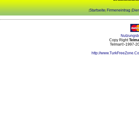
Startseite
Firmeneintrag
Dien
|
|
|
Nutzungs
Copy Right
Telma
Telmar©-1997-202
http://www.TurkFreeZone.C