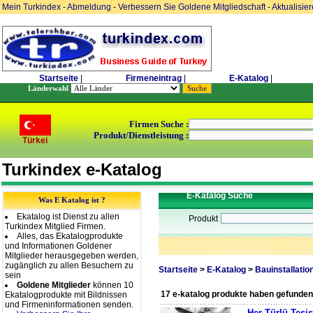
Mein Turkindex
-
Abmeldung
-
Verbessern Sie Goldene Mitgliedschaft
-
Aktualisie
Startseite
|
Firmeneintrag
|
E-Katalog
|
Länderwahl
Firmen Suche :
Produkt/Dienstleistung :
Türkei
Turkindex e-Katalog
E-Katalog Suche
Was E Katalog ist ?
Ekatalog ist Dienst zu allen
Produkt
Turkindex Mitglied Firmen.
Alles, das Ekatalogprodukte
und Informationen Goldener
Mitglieder herausgegeben werden,
zugänglich zu allen Besuchern zu
Startseite
>
E-Katalog
>
Bauinstallatio
sein
Goldene Mitglieder
können 10
17 e-katalog produkte haben gefunden
Ekatalogprodukte mit Bildnissen
und Firmeninformationen senden.
Her Türlü Tesisa