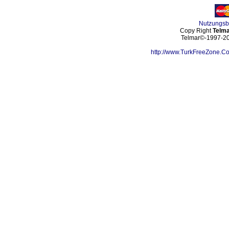
Nutzungs
Copy Right
Telma
Telmar©-1997-202
http://www.TurkFreeZone.C