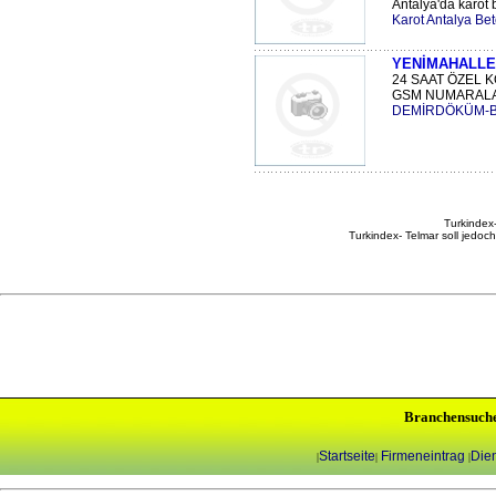
Antalya'da karot b
Karot Antalya Be
YENİMAHALLE 
24 SAAT ÖZEL K
GSM NUMARALARI
DEMİRDÖKÜM-B
Turkindex-
Turkindex- Telmar soll jedoc
Branchensuch
Startseite
Firmeneintrag
Dien
|
|
|