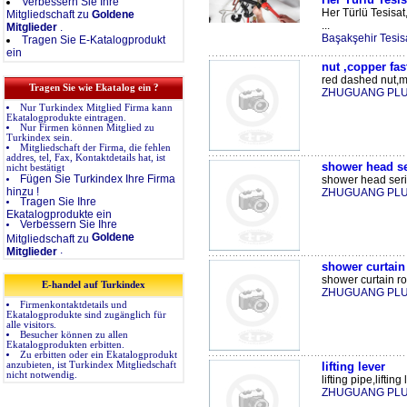
Verbessern Sie Ihre
Her Türlü Tesisat, 
Mitgliedschaft zu
Goldene
...
Mitglieder
.
Başakşehir Tesis
Tragen Sie E-Katalogprodukt
ein
nut ,copper fas
red dashed nut,mi
Tragen Sie wie Ekatalog ein ?
ZHUGUANG PL
Nur Turkindex Mitglied Firma kann
Ekatalogprodukte eintragen.
Nur Firmen können Mitglied zu
Turkindex sein.
Mitgliedschaft der Firma, die fehlen
addres, tel, Fax, Kontaktdetails hat, ist
shower head se
nicht bestätigt
Fügen Sie Turkindex Ihre Firma
shower head serie
hinzu !
ZHUGUANG PL
Tragen Sie Ihre
Ekatalogprodukte ein
Verbessern Sie Ihre
Goldene
Mitgliedschaft zu
.
Mitglieder
shower curtain
shower curtain rod
E-handel auf Turkindex
ZHUGUANG PL
Firmenkontaktdetails und
Ekatalogprodukte sind zugänglich für
alle visitors.
Besucher können zu allen
Ekatalogprodukten erbitten.
Zu erbitten oder ein Ekatalogprodukt
anzubieten, ist Turkindex Mitgliedschaft
lifting lever
nicht notwendig.
lifting pipe,lifting 
ZHUGUANG PL