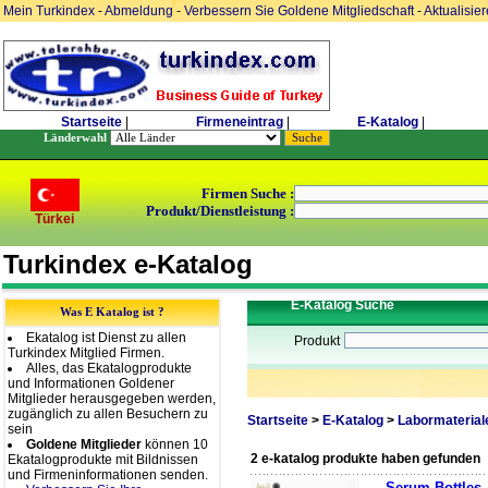
Mein Turkindex
-
Abmeldung
-
Verbessern Sie Goldene Mitgliedschaft
-
Aktualisie
Startseite
|
Firmeneintrag
|
E-Katalog
|
Länderwahl
Firmen Suche :
Produkt/Dienstleistung :
Türkei
Turkindex e-Katalog
E-Katalog Suche
Was E Katalog ist ?
Ekatalog ist Dienst zu allen
Produkt
Turkindex Mitglied Firmen.
Alles, das Ekatalogprodukte
und Informationen Goldener
Mitglieder herausgegeben werden,
zugänglich zu allen Besuchern zu
Startseite
>
E-Katalog
>
Labormaterial
sein
Goldene Mitglieder
können 10
2 e-katalog produkte haben gefunden
Ekatalogprodukte mit Bildnissen
und Firmeninformationen senden.
Serum Bottles