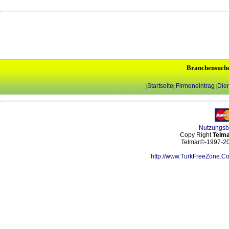
Branchensuch
Startseite
Firmeneintrag
Dien
|
|
|
Nutzungs
Copy Right
Telma
Telmar©-1997-202
http://www.TurkFreeZone.C