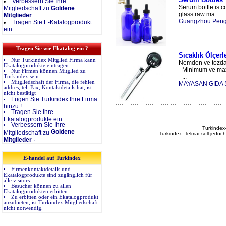
Verbessern Sie Ihre
Serum bottle is 
Mitgliedschaft zu
Goldene
glass raw ma ...
Mitglieder
.
Guangzhou Pengh
Tragen Sie E-Katalogprodukt
ein
Tragen Sie wie Ekatalog ein ?
Sıcaklık Ölçerle
Nur Turkindex Mitglied Firma kann
Nemden ve tozda
Ekatalogprodukte eintragen.
- Minimum ve maxi
Nur Firmen können Mitglied zu
- ...
Turkindex sein.
Mitgliedschaft der Firma, die fehlen
MAYASAN GIDA 
addres, tel, Fax, Kontaktdetails hat, ist
nicht bestätigt
Fügen Sie Turkindex Ihre Firma
hinzu !
Tragen Sie Ihre
Ekatalogprodukte ein
Verbessern Sie Ihre
Turkindex-
Goldene
Mitgliedschaft zu
Turkindex- Telmar soll jedoc
.
Mitglieder
E-handel auf Turkindex
Firmenkontaktdetails und
Ekatalogprodukte sind zugänglich für
alle visitors.
Besucher können zu allen
Ekatalogprodukten erbitten.
Zu erbitten oder ein Ekatalogprodukt
anzubieten, ist Turkindex Mitgliedschaft
nicht notwendig.