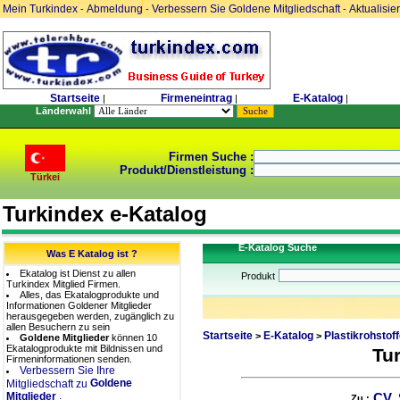
Mein Turkindex
Abmeldung
Verbessern Sie Goldene Mitgliedschaft
Aktualisie
-
-
-
Startseite
Firmeneintrag
E-Katalog
|
|
|
Länderwahl
Firmen Suche :
Produkt/Dienstleistung :
Türkei
Turkindex e-Katalog
E-Katalog Suche
Was E Katalog ist ?
Ekatalog ist Dienst zu allen
Produkt
Turkindex Mitglied Firmen.
Alles, das Ekatalogprodukte und
Informationen Goldener Mitglieder
herausgegeben werden, zugänglich zu
allen Besuchern zu sein
Startseite
E-Katalog
Plastikrohstoff
>
>
Goldene Mitglieder
können 10
Ekatalogprodukte mit Bildnissen und
Tu
Firmeninformationen senden.
Verbessern Sie Ihre
Goldene
Mitgliedschaft zu
.
Mitglieder
CV.
Zu :