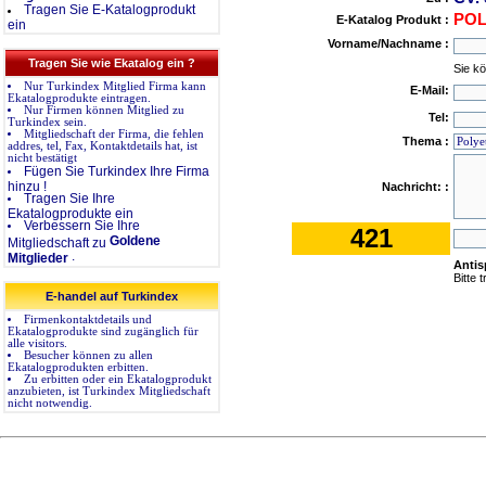
Tragen Sie E-Katalogprodukt
POL
E-Katalog Produkt :
ein
Vorname/Nachname :
Tragen Sie wie Ekatalog ein ?
Sie k
Nur Turkindex Mitglied Firma kann
E-Mail:
Ekatalogprodukte eintragen.
Nur Firmen können Mitglied zu
Tel:
Turkindex sein.
Mitgliedschaft der Firma, die fehlen
Thema :
addres, tel, Fax, Kontaktdetails hat, ist
nicht bestätigt
Fügen Sie Turkindex Ihre Firma
hinzu !
Nachricht: :
Tragen Sie Ihre
Ekatalogprodukte ein
Verbessern Sie Ihre
421
Goldene
Mitgliedschaft zu
.
Mitglieder
Anti
Bitte 
E-handel auf Turkindex
Firmenkontaktdetails und
Ekatalogprodukte sind zugänglich für
alle visitors.
Besucher können zu allen
Ekatalogprodukten erbitten.
Zu erbitten oder ein Ekatalogprodukt
anzubieten, ist Turkindex Mitgliedschaft
nicht notwendig.