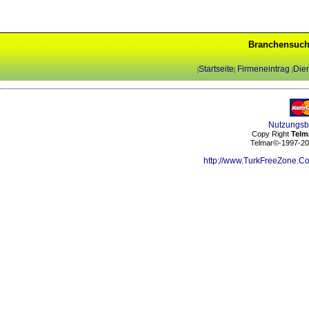
Branchensuch
Startseite
Firmeneintrag
Dien
|
|
|
Nutzungs
Copy Right
Telm
Telmar©-1997-202
http://www.TurkFreeZone.C