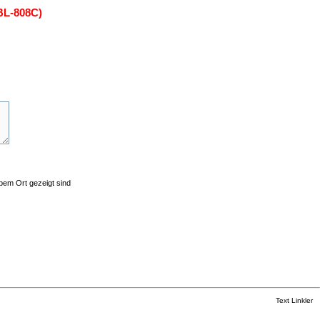
L-808C)
lbem Ort gezeigt sind
Text Linkler