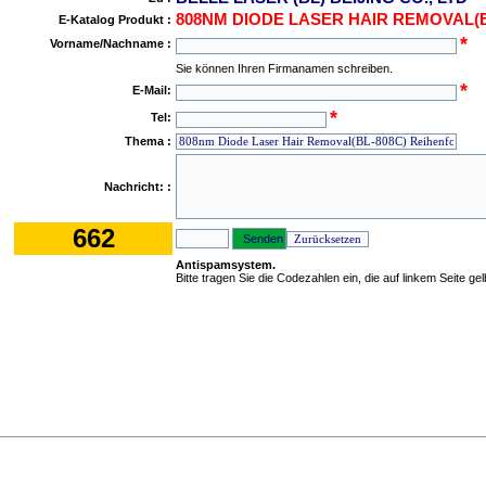
808NM DIODE LASER HAIR REMOVAL(B
E-Katalog Produkt :
*
Vorname/Nachname :
Sie können Ihren Firmanamen schreiben.
*
E-Mail:
*
Tel:
Thema :
Nachricht: :
662
Antispamsystem.
Bitte tragen Sie die Codezahlen ein, die auf linkem Seite ge