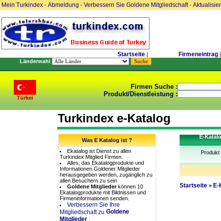
Mein Turkindex
Abmeldung
Verbessern Sie Goldene Mitgliedschaft
Aktualisie
-
-
-
Startseite
Firmeneintrag
|
|
Länderwahl
Firmen Suche :
Produkt/Dienstleistung :
Türkei
Turkindex e-Katalog
E-Katal
Was E Katalog ist ?
Ekatalog ist Dienst zu allen
Produkt
Turkindex Mitglied Firmen.
Alles, das Ekatalogprodukte und
Informationen Goldener Mitglieder
herausgegeben werden, zugänglich zu
allen Besuchern zu sein
Startseite
E-
>
Goldene Mitglieder
können 10
Ekatalogprodukte mit Bildnissen und
Firmeninformationen senden.
Verbessern Sie Ihre
Goldene
Mitgliedschaft zu
.
Mitglieder