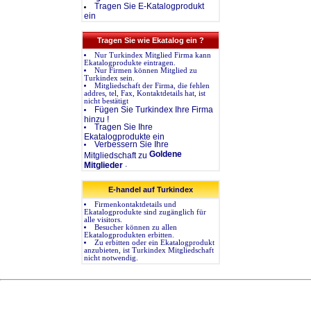
Tragen Sie E-Katalogprodukt
ein
Tragen Sie wie Ekatalog ein ?
Nur Turkindex Mitglied Firma kann
Ekatalogprodukte eintragen.
Nur Firmen können Mitglied zu
Turkindex sein.
Mitgliedschaft der Firma, die fehlen
addres, tel, Fax, Kontaktdetails hat, ist
nicht bestätigt
Fügen Sie Turkindex Ihre Firma
hinzu !
Tragen Sie Ihre
Ekatalogprodukte ein
Verbessern Sie Ihre
Goldene
Mitgliedschaft zu
.
Mitglieder
E-handel auf Turkindex
Firmenkontaktdetails und
Ekatalogprodukte sind zugänglich für
alle visitors.
Besucher können zu allen
Ekatalogprodukten erbitten.
Zu erbitten oder ein Ekatalogprodukt
anzubieten, ist Turkindex Mitgliedschaft
nicht notwendig.