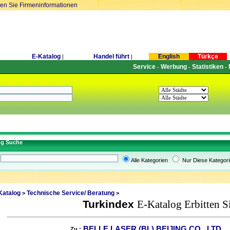
ren Sie Firmeninformationen
E-Katalog
Handel führt
English
Türkçe
|
|
Service
Werbung
Statistiken
-
-
-
og Suche
Alle Kategorien
Nur Diese Kategori
Katalog
Technische Service/ Beratung
>
>
Turkindex
E-Katalog Erbitten S
BELLE LASER (BL) BEIJING CO., LTD
Zu :