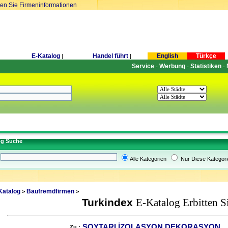
ren Sie Firmeninformationen
E-Katalog
Handel führt
English
Türkçe
|
|
Service
Werbung
Statistiken
-
-
-
og Suche
Alle Kategorien
Nur Diese Kategori
Katalog
Baufremdfirmen
>
>
Turkindex
E-Katalog Erbitten S
SOYTARI İZOLASYON DEKORASYON
Zu :