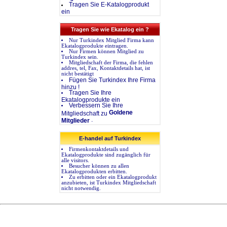
Tragen Sie E-Katalogprodukt
ein
Tragen Sie wie Ekatalog ein ?
Nur Turkindex Mitglied Firma kann
Ekatalogprodukte eintragen.
Nur Firmen können Mitglied zu
Turkindex sein.
Mitgliedschaft der Firma, die fehlen
addres, tel, Fax, Kontaktdetails hat, ist
nicht bestätigt
Fügen Sie Turkindex Ihre Firma
hinzu !
Tragen Sie Ihre
Ekatalogprodukte ein
Verbessern Sie Ihre
Goldene
Mitgliedschaft zu
.
Mitglieder
E-handel auf Turkindex
Firmenkontaktdetails und
Ekatalogprodukte sind zugänglich für
alle visitors.
Besucher können zu allen
Ekatalogprodukten erbitten.
Zu erbitten oder ein Ekatalogprodukt
anzubieten, ist Turkindex Mitgliedschaft
nicht notwendig.