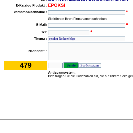
EPOKSI
E-Katalog Produkt :
*
Vorname/Nachname :
Sie können Ihren Firmanamen schreiben.
*
E-Mail:
*
Tel:
Thema :
Nachricht: :
479
Antispamsystem.
Bitte tragen Sie die Codezahlen ein, die auf linkem Seite ge