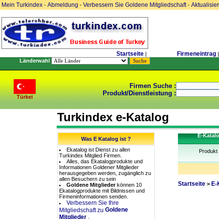
Mein Turkindex
Abmeldung
Verbessern Sie Goldene Mitgliedschaft
Aktualisie
-
-
-
Startseite
Firmeneintrag
|
|
Länderwahl
Firmen Suche :
Produkt/Dienstleistung :
Türkei
Turkindex e-Katalog
E-Katal
Was E Katalog ist ?
Ekatalog ist Dienst zu allen
Produkt
Turkindex Mitglied Firmen.
Alles, das Ekatalogprodukte und
Informationen Goldener Mitglieder
herausgegeben werden, zugänglich zu
allen Besuchern zu sein
Startseite
E-
>
Goldene Mitglieder
können 10
Ekatalogprodukte mit Bildnissen und
Firmeninformationen senden.
Verbessern Sie Ihre
Goldene
Mitgliedschaft zu
.
Mitglieder