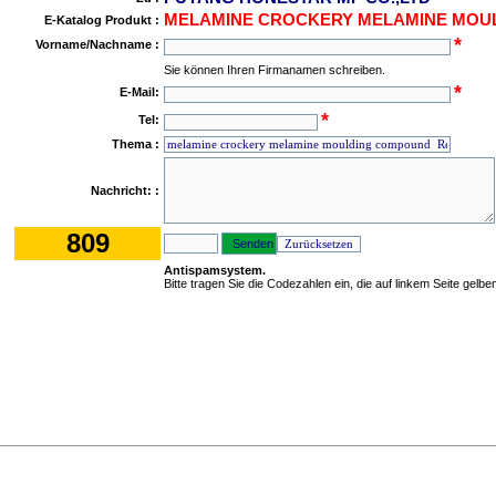
MELAMINE CROCKERY MELAMINE MOU
E-Katalog Produkt :
*
Vorname/Nachname :
Sie können Ihren Firmanamen schreiben.
*
E-Mail:
*
Tel:
Thema :
Nachricht: :
809
Antispamsystem.
Bitte tragen Sie die Codezahlen ein, die auf linkem Seite gelbe