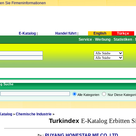
ren Sie Firmeninformationen
E-Katalog
Handel führt
English
Türkçe
|
|
Service
Werbung
Statistiken
-
-
-
og Suche
Alle Kategorien
Nur Diese Kategori
Katalog
Chemische Industrie
>
>
Turkindex
E-Katalog Erbitten S
PUYANG HONESTAR MF CO.,LTD
Zu :