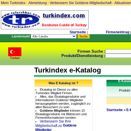
Mein Turkindex
Abmeldung
Verbessern Sie Goldene Mitgliedschaft
Aktualisie
-
-
-
Startseite
Firmeneintrag
|
|
Länderwahl
Firmen Suche :
Produkt/Dienstleistung :
Türkei
Turkindex e-Katalog
E-Katal
Was E Katalog ist ?
Ekatalog ist Dienst zu allen
Produkt
Turkindex Mitglied Firmen.
Alles, das Ekatalogprodukte und
Informationen Goldener Mitglieder
herausgegeben werden, zugänglich zu
allen Besuchern zu sein
Startseite
E-
>
Goldene Mitglieder
können 10
Ekatalogprodukte mit Bildnissen und
Firmeninformationen senden.
Verbessern Sie Ihre
Goldene
Mitgliedschaft zu
.
Mitglieder