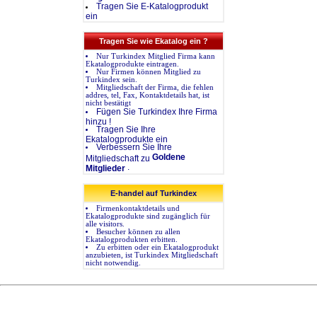
Tragen Sie E-Katalogprodukt
ein
Tragen Sie wie Ekatalog ein ?
Nur Turkindex Mitglied Firma kann
Ekatalogprodukte eintragen.
Nur Firmen können Mitglied zu
Turkindex sein.
Mitgliedschaft der Firma, die fehlen
addres, tel, Fax, Kontaktdetails hat, ist
nicht bestätigt
Fügen Sie Turkindex Ihre Firma
hinzu !
Tragen Sie Ihre
Ekatalogprodukte ein
Verbessern Sie Ihre
Goldene
Mitgliedschaft zu
.
Mitglieder
E-handel auf Turkindex
Firmenkontaktdetails und
Ekatalogprodukte sind zugänglich für
alle visitors.
Besucher können zu allen
Ekatalogprodukten erbitten.
Zu erbitten oder ein Ekatalogprodukt
anzubieten, ist Turkindex Mitgliedschaft
nicht notwendig.