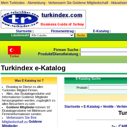
Mein Turkindex
Abmeldung
Verbessern Sie Goldene Mitgliedschaft
Aktualisie
-
-
-
Startseite
Firmeneintrag
E-Katalog
|
|
|
Länderwahl
Firmen Suche :
Produkt/Dienstleistung :
Türkei
Turkindex e-Katalog
E-Katalog Suche
Was E Katalog ist ?
Ekatalog ist Dienst zu allen
Produkt
Turkindex Mitglied Firmen.
Alles, das Ekatalogprodukte und
Informationen Goldener Mitglieder
herausgegeben werden, zugänglich zu
allen Besuchern zu sein
Startseite
E-Katalog
Ventile - Verb
>
>
Goldene Mitglieder
können 10
Ekatalogprodukte mit Bildnissen und
Tu
Firmeninformationen senden.
Verbessern Sie Ihre
Goldene
Mitgliedschaft zu
.
Mitglieder
CHI
Zu :