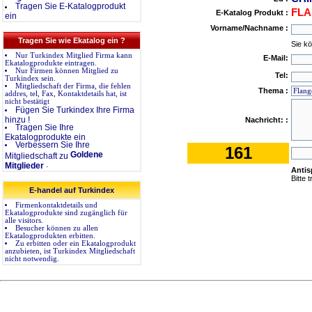
Tragen Sie E-Katalogprodukt
FLA
E-Katalog Produkt :
ein
Vorname/Nachname :
Tragen Sie wie Ekatalog ein ?
Sie k
Nur Turkindex Mitglied Firma kann
E-Mail:
Ekatalogprodukte eintragen.
Nur Firmen können Mitglied zu
Tel:
Turkindex sein.
Mitgliedschaft der Firma, die fehlen
Thema :
addres, tel, Fax, Kontaktdetails hat, ist
nicht bestätigt
Fügen Sie Turkindex Ihre Firma
hinzu !
Nachricht: :
Tragen Sie Ihre
Ekatalogprodukte ein
Verbessern Sie Ihre
161
Goldene
Mitgliedschaft zu
.
Mitglieder
Anti
Bitte 
E-handel auf Turkindex
Firmenkontaktdetails und
Ekatalogprodukte sind zugänglich für
alle visitors.
Besucher können zu allen
Ekatalogprodukten erbitten.
Zu erbitten oder ein Ekatalogprodukt
anzubieten, ist Turkindex Mitgliedschaft
nicht notwendig.