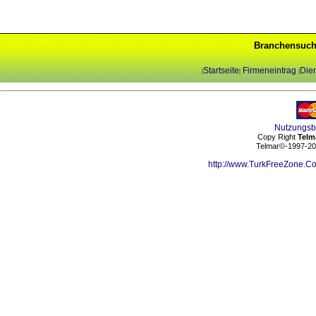
Branchensuch
Startseite
Firmeneintrag
Dien
|
|
|
Nutzungs
Copy Right
Telm
Telmar©-1997-202
http://www.TurkFreeZone.C