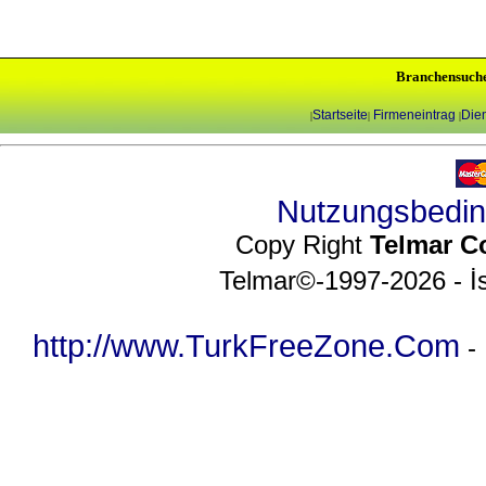
Branchensuch
Startseite
Firmeneintrag
Dien
|
|
|
Nutzungsbedi
Copy Right
Telmar C
Telmar©-1997-2026 - İs
http://www.TurkFreeZone.Com
-