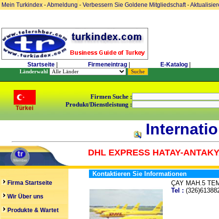
Mein Turkindex
-
Abmeldung
-
Verbessern Sie Goldene Mitgliedschaft
-
Aktualisie
Startseite
|
Firmeneintrag
|
E-Katalog
|
Länderwahl
Firmen Suche :
Produkt/Dienstleistung :
Türkei
Internati
DHL EXPRESS HATAY-ANTAKY
Kontaktieren Sie Informationen
Firma Startseite
ÇAY MAH.5 TE
Tel :
(326)613
Wir Über uns
Produkte & Wartet