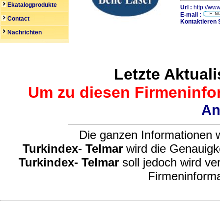
Ekatalogprodukte
Url :
http://ww
E-mail :
Contact
Kontaktieren 
Nachrichten
Letzte Aktuali
Um zu diesen Firmeninfor
An
Die ganzen Informationen w
Turkindex- Telmar
wird die Genauigke
Turkindex- Telmar
soll jedoch wird ve
Firmeninforma