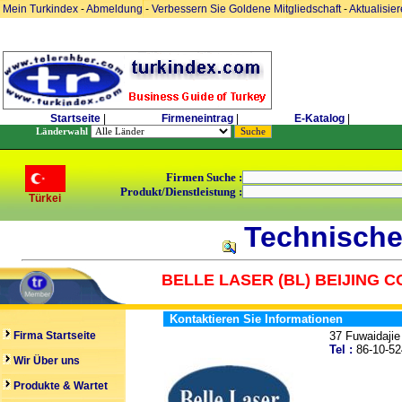
Mein Turkindex
-
Abmeldung
-
Verbessern Sie Goldene Mitgliedschaft
-
Aktualisie
Startseite
|
Firmeneintrag
|
E-Katalog
|
Länderwahl
Firmen Suche :
Produkt/Dienstleistung :
Türkei
Technische 
BELLE LASER (BL) BEIJING CO
Kontaktieren Sie Informationen
Firma Startseite
37 Fuwaidajie
Tel :
86-10-
Wir Über uns
Produkte & Wartet