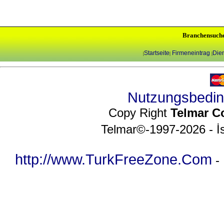
Branchensuch
Startseite
Firmeneintrag
Dien
|
|
|
Nutzungsbedi
Copy Right
Telmar C
Telmar©-1997-2026 - İs
http://www.TurkFreeZone.Com
-