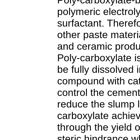
Poly-carboxylate-
polymeric electroly
surfactant. Therefo
other paste mater
and ceramic produ
Poly-carboxylate is
be fully dissolved i
compound with cat
control the cement
reduce the slump l
carboxylate achiev
through the yield o
steric hindrance w