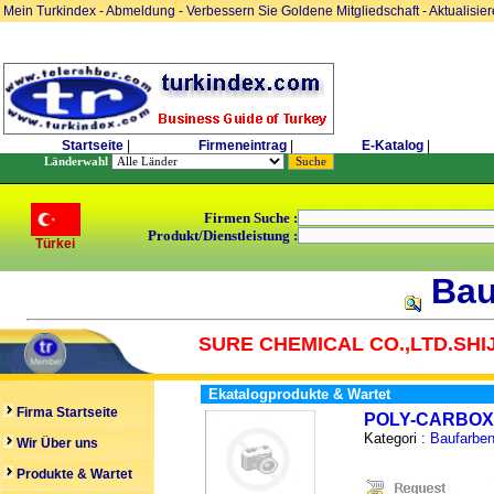
Mein Turkindex
-
Abmeldung
-
Verbessern Sie Goldene Mitgliedschaft
-
Aktualisie
Startseite
|
Firmeneintrag
|
E-Katalog
|
Länderwahl
Firmen Suche :
Produkt/Dienstleistung :
Türkei
Bau
SURE CHEMICAL CO.,LTD.SH
Ekatalogprodukte & Wartet
Firma Startseite
POLY-CARBOX
Kategori :
Baufarben
Wir Über uns
Produkte & Wartet