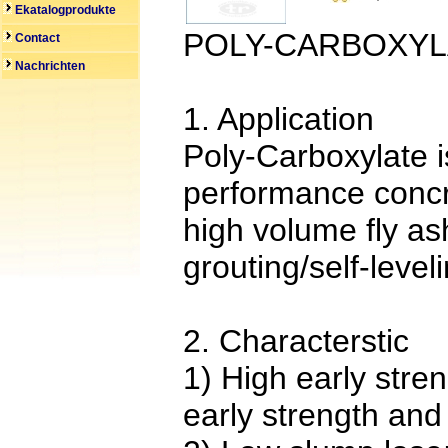
Ekatalogprodukte
POLY-CARBOXYL
Contact
Nachrichten
1. Application
Poly-Carboxylate is
performance concre
high volume fly as
grouting/self-level
2. Characterstic
1) High early stren
early strength and