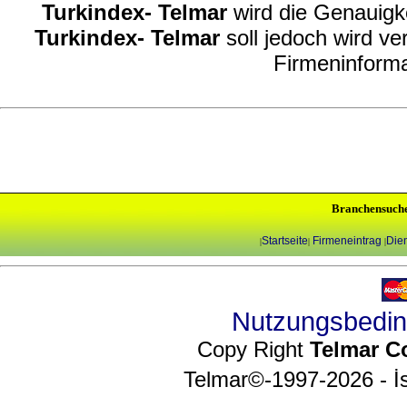
Turkindex- Telmar
wird die Genauigke
Turkindex- Telmar
soll jedoch wird ve
Firmeninforma
Branchensuch
Startseite
Firmeneintrag
Dien
|
|
|
Nutzungsbedi
Copy Right
Telmar C
Telmar©-1997-2026 - İs