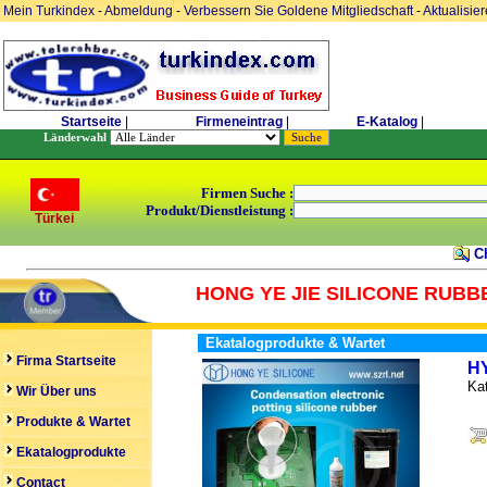
Mein Turkindex
-
Abmeldung
-
Verbessern Sie Goldene Mitgliedschaft
-
Aktualisie
Startseite
|
Firmeneintrag
|
E-Katalog
|
Länderwahl
Firmen Suche :
Produkt/Dienstleistung :
Türkei
Ch
HONG YE JIE SILICONE RUBBE
Ekatalogprodukte & Wartet
Firma Startseite
H
Kat
Wir Über uns
Produkte & Wartet
Ekatalogprodukte
Contact