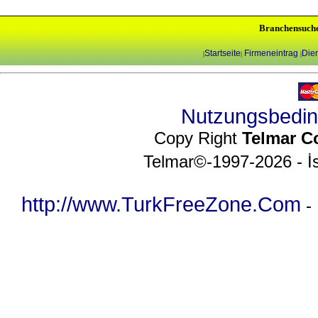
Branchensuch
Startseite
Firmeneintrag
Dien
|
|
|
Nutzungsbedi
Copy Right
Telmar C
Telmar©-1997-2026 - İs
http://www.TurkFreeZone.Com
-