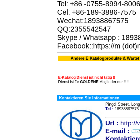
Tel: +86 -0755-8994-800
Cel: +86-189-3886-7575
Wechat:18938867575
QQ:2355542547
Skype / Whatsapp : 189
Facebook::https://m (dot
Andere E Katalogprodukte & Wartet
E-Katalog Dienst ist nicht tätig !!
Dienst ist für
GOLDENE
Mitglieder nur !! !!
Kontaktieren Sie Informationen
Pingdi Street, L
Tel :
189388675
Url :
http:/
E-mail :
Kontaktier