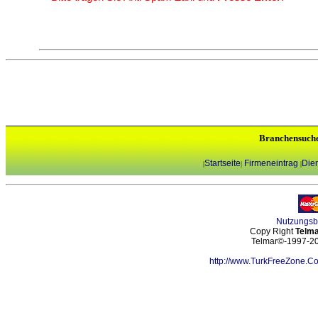
Branchensuch
Startseite
Firmeneintrag
Dien
|
|
|
Nutzungs
Copy Right
Telma
Telmar©-1997-202
http://www.TurkFreeZone.C