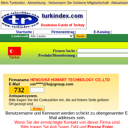
Mein Turkindex
-
Abmeldung
-
Verbessern Sie Goldene Mitgliedschaft
-
Aktualisie
Startseite
|
Firmeneintrag
|
E-Katalog
|
Länderwahl
Firmen Suche :
Produkt/Dienstleistung :
Türkei
Firmaname
:
HENGSHUI HOMART TECHNOLOGY CO.,LTD
E-Mail
:
cm*****@hsjzgroup.com
732
Antispamsystem.
Bitte tragen Sie die Codezahlen ein, die auf linkem Seite gelbem
Ort gezeigt sind
Benutzername und Kennwort werden schickt zu obengenannter E
Mail addreses sein.
Wenn Sie der ermächtigte Kontakt von dieser Firma sind.
Bitte tragen Sie Anti Spam Zahl und
Presse Enter
.