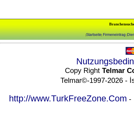
Branchensuch
Startseite
Firmeneintrag
Dien
|
|
|
Nutzungsbedi
Copy Right
Telmar C
Telmar©-1997-2026 - İs
http://www.TurkFreeZone.Com
-