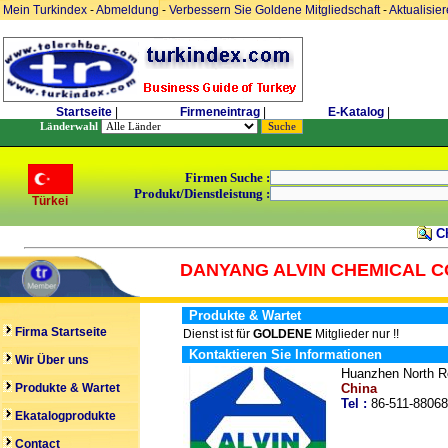
Mein Turkindex
-
Abmeldung
-
Verbessern Sie Goldene Mitgliedschaft
-
Aktualisie
Startseite
|
Firmeneintrag
|
E-Katalog
|
Länderwahl
Firmen Suche :
Produkt/Dienstleistung :
Türkei
Ch
DANYANG ALVIN CHEMICAL CO
Produkte & Wartet
Firma Startseite
Dienst ist für
GOLDENE
Mitglieder nur !!
Kontaktieren Sie Informationen
Wir Über uns
Huanzhen North R
Produkte & Wartet
China
Tel :
86-511-880
Ekatalogprodukte
Contact