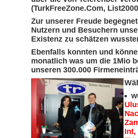
(TurkFreeZone.Com, List2000
Zur unserer Freude begegnete
Nutzern und Besuchern unsere
Existenz zu schätzen wusste
Ebenfalls konnten und könne
monatlich was um die 1Mio 
unseren 300.000 Firmeneinträg
Wäh
w
Ulu
Nac
Zam
Int