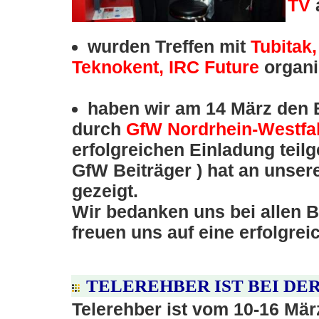
TV
a
wurden Treffen mit
Tubitak,
Teknokent, IRC Future
organi
haben wir am 14 März den B
durch
GfW Nordrhein-Westfa
erfolgreichen Einladung teil
GfW Beiträger ) hat an unser
gezeigt.
Wir bedanken uns bei allen B
freuen uns auf eine erfolgre
TELEREHBER IST BEI DER
Telerehber ist vom 10-16 Mär