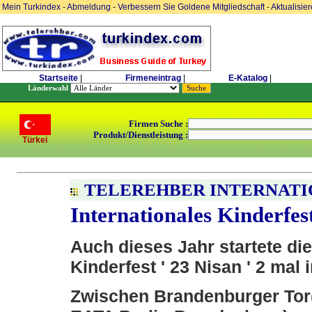
Mein Turkindex
-
Abmeldung
-
Verbessern Sie Goldene Mitgliedschaft
-
Aktualisie
Startseite
|
Firmeneintrag
|
E-Katalog
|
Länderwahl
Firmen Suche :
Produkt/Dienstleistung :
Türkei
TELEREHBER INTERNATIO
Internationales Kinderfes
Auch dieses Jahr startete die
Kinderfest ' 23 Nisan ' 2 mal i
Zwischen Brandenburger Tor(