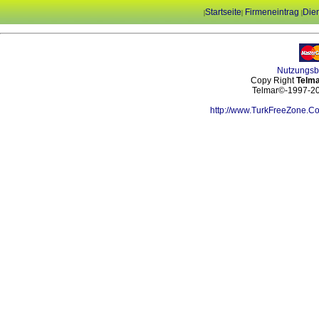
Startseite
Firmeneintrag
Dien
|
|
|
Nutzungs
Copy Right
Telma
Telmar©-1997-202
http://www.TurkFreeZone.C