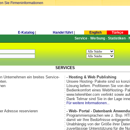
ren Sie Firmeninformationen
E-Katalog
|
Handel führt
|
English
Türkçe
Service
Werbung
Statistiken
-
-
-
SERVICES
en Unternehmen ein breites Service-
:
- Hosting & Web Publishing
:
eten.
Unsere Hosting- Pakete sind so konzi
:
chen
Lösung liefern. Profitieren Sie von d
:
Bedienkomfort eines WebHosting- Pake
:
www.telerehber.com verlinkt sowie au
:
Dank Telmar sind Sie in der Lage inn
:
Für weitere Informationen...
:
:
er Adresse reservieren
- Web- Portal - Datenbank Anwend
:
Programmiersprachen wie z. Bsp. HT
:
damit wir Ihre Bedürfnisse entgegenle
:
Unabhängig von der Größe ihrer Datenb
:
zuverlässige Unterstützung für die 
: