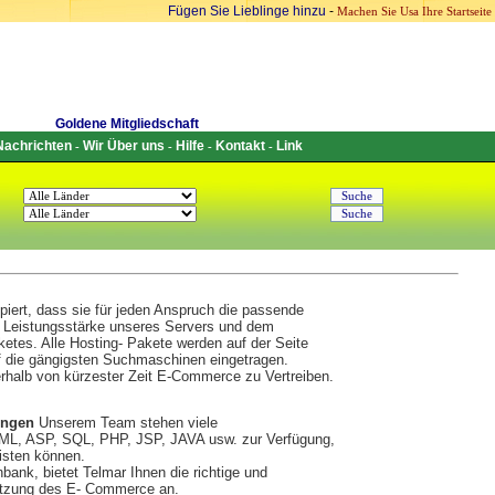
Fügen Sie Lieblinge hinzu
-
Machen Sie Usa Ihre Startseite
Goldene Mitgliedschaft
Nachrichten
Wir Über uns
Hilfe
Kontakt
Link
-
-
-
-
piert, dass sie für jeden Anspruch die passende
er Leistungsstärke unseres Servers und dem
tes. Alle Hosting- Pakete werden auf der Seite
f die gängigsten Suchmaschinen eingetragen.
erhalb von kürzester Zeit E-Commerce zu Vertreiben.
ungen
Unserem Team stehen viele
ML, ASP, SQL, PHP, JSP, JAVA usw. zur Verfügung,
isten können.
ank, bietet Telmar Ihnen die richtige und
Nutzung des E- Commerce an.