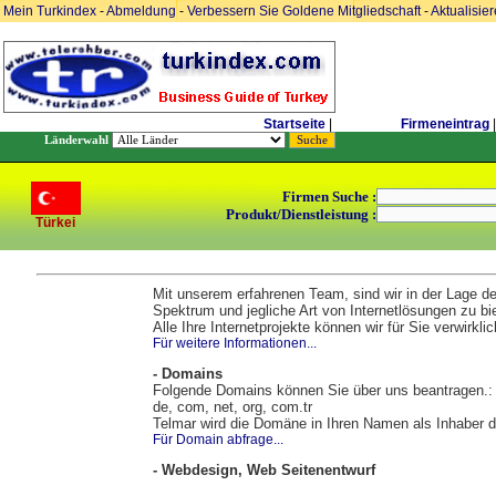
Mein Turkindex
-
Abmeldung
-
Verbessern Sie Goldene Mitgliedschaft
-
Aktualisie
Startseite
|
Firmeneintrag
|
Länderwahl
Firmen Suche :
Produkt/Dienstleistung :
Türkei
Mit unserem erfahrenen Team, sind wir in der Lage d
Spektrum und jegliche Art von Internetlösungen zu bi
Alle Ihre Internetprojekte können wir für Sie verwirkli
Für weitere Informationen...
- Domains
Folgende Domains können Sie über uns beantragen.:
de, com, net, org, com.tr
Telmar wird die Domäne in Ihren Namen als Inhaber d
Für Domain abfrage...
- Webdesign, Web Seitenentwurf