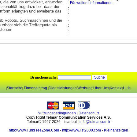
, die von uns entwickelt, entworfen
Für weitere Informationen...
:
sionalität trug dazu bei, dass die
:
ttform erlangten und erweiterte das
:
:
 Web Robots, Suchmaschinen und die
:
erhöht sich die Trefferquote als
:
 stehen
:
:
Branchensuche:
Startseite
Firmeneintrag
Dienstleistungen
Werbung
Über Uns
Kontakt
Hilfe
|
|
|
|
|
|
|
|
Nutzungsbedingungen
|
Datenschutz
Copy Right
Telmar Communication Services A.Ş.
Telmar©-1997-2026 - İstanbul |
info@telmar.com.tr
http://www.TurkFreeZone.Com
-
http://www.list2000.com
-
Kleinanzeigen