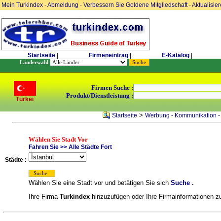
Mein Turkindex
-
Abmeldung
-
Verbessern Sie Goldene Mitgliedschaft
-
Aktualisie
Startseite
|
Firmeneintrag
|
E-Katalog
|
Länderwahl
Firmen Suche :
Produkt/Dienstleistung :
Türkei
>
Startseite
Werbung - Kommunikation -
Wählen Sie Stadt Vor
Fahren Sie >> Alle Städte Fort
Städte :
Wählen Sie eine Stadt vor und betätigen Sie sich
Suche .
Ihre Firma
Turkindex
hinzuzufügen oder Ihre Firmainformationen zu