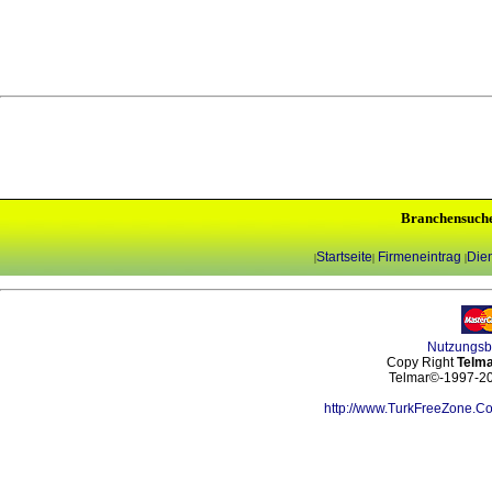
Branchensuch
Startseite
Firmeneintrag
Dien
|
|
|
Nutzungs
Copy Right
Telma
Telmar©-1997-202
http://www.TurkFreeZone.C