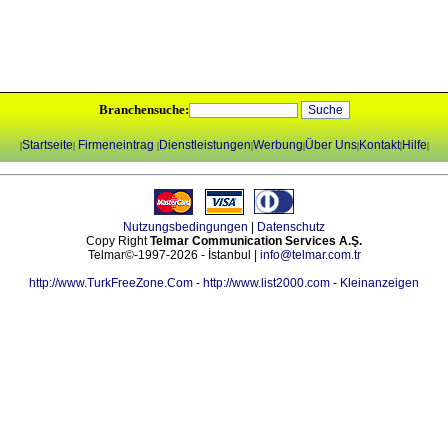
Branchensuche:
Startseite
Firmeneintrag
Dienstleistungen
Werbung
Über Uns
Kontakt
Hilfe
|
|
|
|
|
|
|
|
Nutzungsbedingungen
|
Datenschutz
Copy Right
Telmar Communication Services A.Ş.
Telmar©-1997-2026 - İstanbul |
info@telmar.com.tr
http://www.TurkFreeZone.Com
-
http://www.list2000.com
-
Kleinanzeigen