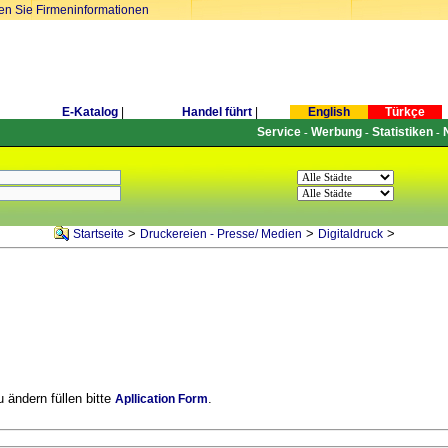
ren Sie Firmeninformationen
E-Katalog
|
Handel führt
|
English
Türkçe
Service
Werbung
Statistiken
-
-
-
>
>
>
Startseite
Druckereien - Presse/ Medien
Digitaldruck
 ändern füllen bitte
.
Apllication Form