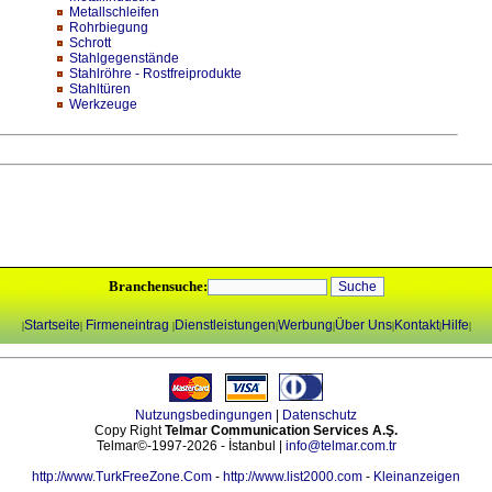
Metallschleifen
Rohrbiegung
Schrott
Stahlgegenstände
Stahlröhre - Rostfreiprodukte
Stahltüren
Werkzeuge
Branchensuche:
Startseite
Firmeneintrag
Dienstleistungen
Werbung
Über Uns
Kontakt
Hilfe
|
|
|
|
|
|
|
|
Nutzungsbedingungen
|
Datenschutz
Copy Right
Telmar Communication Services A.Ş.
Telmar©-1997-2026 - İstanbul |
info@telmar.com.tr
http://www.TurkFreeZone.Com
-
http://www.list2000.com
-
Kleinanzeigen