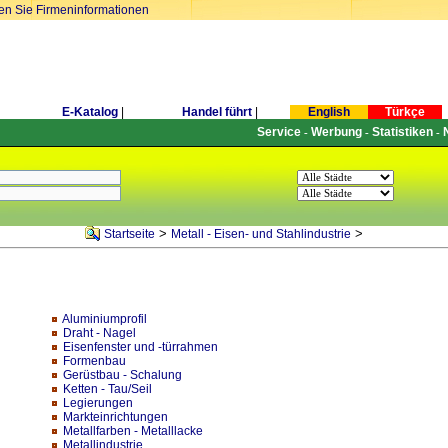
ren Sie Firmeninformationen
E-Katalog
|
Handel führt
|
English
Türkçe
Service
Werbung
Statistiken
-
-
-
>
>
Startseite
Metall - Eisen- und Stahlindustrie
Aluminiumprofil
Draht - Nagel
Eisenfenster und -türrahmen
Formenbau
Gerüstbau - Schalung
Ketten - Tau/Seil
Legierungen
Markteinrichtungen
Metallfarben - Metalllacke
Metallindustrie