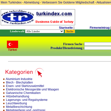
Mein Turkindex
-
Abmeldung
-
Verbessern Sie Goldene Mitgliedschaft
-
Aktualisie
Startseite
|
Firmeneintrag
|
Länderwahl
Firmen Suche :
Produkt/Dienstleistung :
Türkei
Aluminium Industrie
Blech - Blechplatten
Eisen- und Stahlzusatzmittel
Elektronische Messgeräte und Waagen
Galvanische Chemikalien
Hitzebehandlung
Lagerungs- und Regalsysteme
Leuchtwerbung
Metallbeschichtung
Metallgießerei und -spritzerei