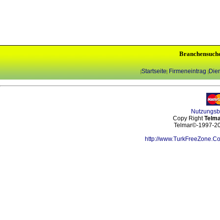
Branchensuch
Startseite
Firmeneintrag
Dien
|
|
|
Nutzungs
Copy Right
Telma
Telmar©-1997-202
http://www.TurkFreeZone.C