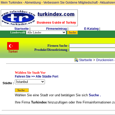
Mein Turkindex
-
Abmeldung
-
Verbessern Sie Goldene Mitgliedschaft
-
Aktualisie
Startseite
|
Firmeneintrag
|
E-Katalog
|
Länderwahl
Firmen Suche :
Produkt/Dienstleistung :
Türkei
>
Startseite
Druckereien 
Wählen Sie Stadt Vor
Fahren Sie >> Alle Städte Fort
Städte :
Wählen Sie eine Stadt vor und betätigen Sie sich
Suche .
Ihre Firma
Turkindex
hinzuzufügen oder Ihre Firmainformationen zu