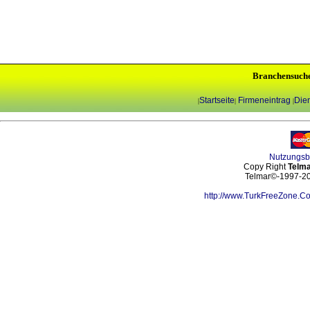
Branchensuch
Startseite
Firmeneintrag
Dien
|
|
|
Nutzungs
Copy Right
Telma
Telmar©-1997-202
http://www.TurkFreeZone.C