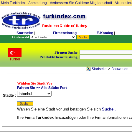
Mein Turkindex
-
Abmeldung
-
Verbessern Sie Goldene Mitgliedschaft
-
Aktualisie
Startseite
|
Firmeneintrag
|
E-Katalog
|
Länderwahl
Firmen Suche :
Produkt/Dienstleistung :
Türkei
>
Startseite
Bauwesen - 
Wählen Sie Stadt Vor
Fahren Sie >> Alle Städte Fort
Städte :
Wählen Sie eine Stadt vor und betätigen Sie sich
Suche .
Ihre Firma
Turkindex
hinzuzufügen oder Ihre Firmainformationen zu