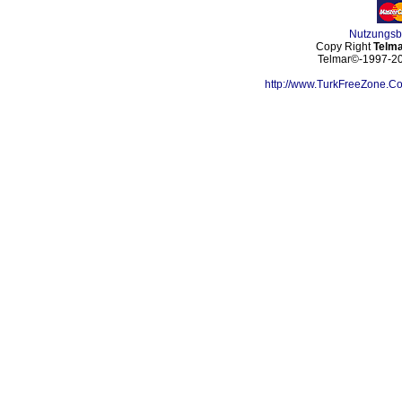
Nutzungs
Copy Right
Telma
Telmar©-1997-202
http://www.TurkFreeZone.C