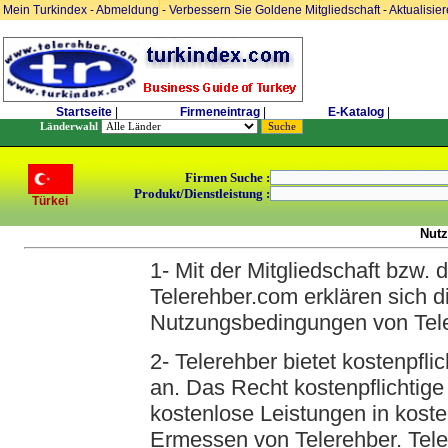
Mein Turkindex
-
Abmeldung
-
Verbessern Sie Goldene Mitgliedschaft
-
Aktualisie
Startseite
|
Firmeneintrag
|
E-Katalog
|
Länderwahl
Firmen Suche :
Produkt/Dienstleistung :
Türkei
Nut
1- Mit der Mitgliedschaft bzw. 
Telerehber.com erklären sich d
Nutzungsbedingungen von Tele
2- Telerehber bietet kostenpfli
an. Das Recht kostenpflichtige
kostenlose Leistungen in koste
Ermessen von Telerehber. Teler