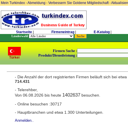
Mein Turkindex
-
Abmeldung
-
Verbessern Sie Goldene Mitgliedschaft
-
Aktualisie
Startseite
|
Firmeneintrag
|
E-Katalog
|
Länderwahl
Firmen Suche :
Produkt/Dienstleistung :
Türkei
- Die Anzahl der dort registrierten Firmen beläuft sich bei etwa
714.431
- Telerehber,
1402637
Von 06.08.2026 bis heute
besuchen.
- Online besuchen :30717
- Hauptbranchen und etwa 1.300 Unterteilungen.
Anmelden..