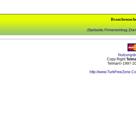
Branchensuch
Startseite
Firmeneintrag
Dien
|
|
|
Nutzungs
Copy Right
Telma
Telmar©-1997-202
http://www.TurkFreeZone.C