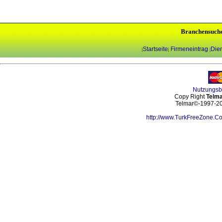
Branchensuch
Startseite
Firmeneintrag
Dien
|
|
|
Nutzungs
Copy Right
Telma
Telmar©-1997-202
http://www.TurkFreeZone.C