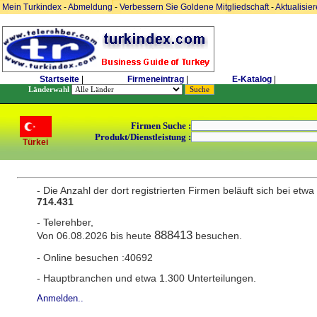
Mein Turkindex
-
Abmeldung
-
Verbessern Sie Goldene Mitgliedschaft
-
Aktualisie
Startseite
|
Firmeneintrag
|
E-Katalog
|
Länderwahl
Firmen Suche :
Produkt/Dienstleistung :
Türkei
- Die Anzahl der dort registrierten Firmen beläuft sich bei etwa
714.431
- Telerehber,
888413
Von 06.08.2026 bis heute
besuchen.
- Online besuchen :40692
- Hauptbranchen und etwa 1.300 Unterteilungen.
Anmelden..