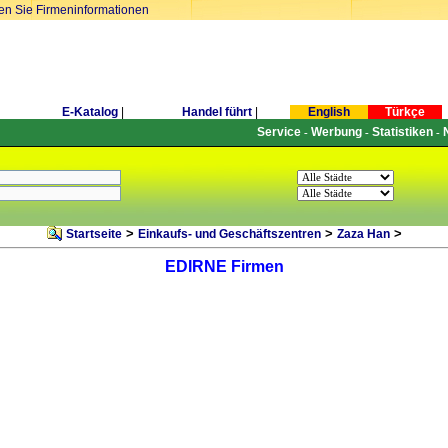
ren Sie Firmeninformationen
E-Katalog
|
Handel führt
|
English
Türkçe
Service
Werbung
Statistiken
-
-
-
>
>
>
Startseite
Einkaufs- und Geschäftszentren
Zaza Han
EDIRNE Firmen