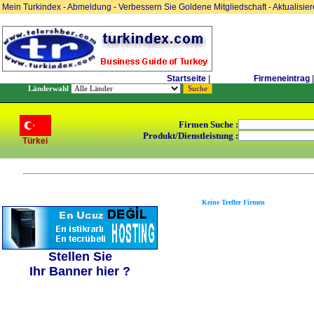
Mein Turkindex
-
Abmeldung
-
Verbessern Sie Goldene Mitgliedschaft
-
Aktualisie
Startseite
|
Firmeneintrag
|
Länderwahl
Firmen Suche :
Produkt/Dienstleistung :
Türkei
Keine Treffer Firmen
Stellen Sie
Ihr Banner hier ?