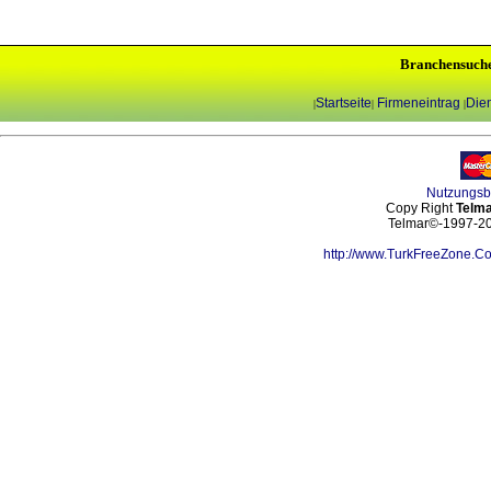
Branchensuch
Startseite
Firmeneintrag
Dien
|
|
|
Nutzungs
Copy Right
Telma
Telmar©-1997-202
http://www.TurkFreeZone.C