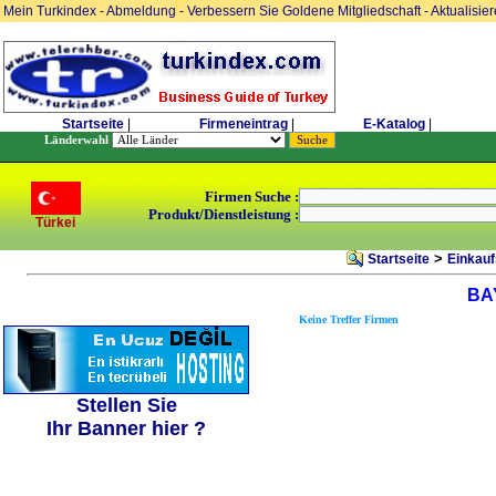
Mein Turkindex
-
Abmeldung
-
Verbessern Sie Goldene Mitgliedschaft
-
Aktualisie
Startseite
|
Firmeneintrag
|
E-Katalog
|
Länderwahl
Firmen Suche :
Produkt/Dienstleistung :
Türkei
>
Startseite
Einkauf
BA
Keine Treffer Firmen
Stellen Sie
Ihr Banner hier ?