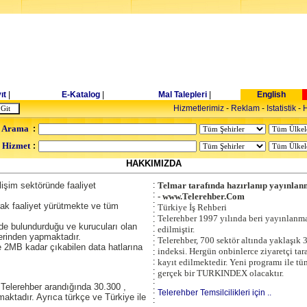
ıt
|
E-Katalog
|
Mal Talepleri
|
English
Hizmetlerimiz
-
Reklam
-
Istatistik
-
H
 Arama
:
- Hizmet
:
HAKKIMIZDA
lişim sektöründe faaliyet
:
Telmar tarafında hazırlanıp yayınlanm
:
- www.Telerehber.Com
:
rak faaliyet yürütmekte ve tüm
Türkiye İş Rehberi
:
Telerehber 1997 yılında beri yayınlanma
:
de bulundurduğu ve kurucuları olan
edilmiştir.
:
erinden yapmaktadır.
Telerehber, 700 sektör altında yaklaşık 
:
2MB kadar çıkabilen data hatlarına
indeksi. Hergün onbinlerce ziyaretçi tar
:
:
kayıt edilmektedir. Yeni programı ile tü
:
gerçek bir TURKINDEX olacaktır.
:
Telerehber arandığında 30.300 ,
:
Telerehber Temsilcilikleri için ..
aktadır. Ayrıca türkçe ve Türkiye ile
: