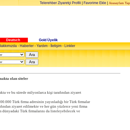
Telerehber Ziyaretçi Profili
|
Favorime Ekle
|
Anasayfam Yap
Deutsch
Gold Üyelik
akkımızda
-
Haberler
-
Yardım
-
İletişim
-
Linkler
akta olan siteler
kta ve bu sürede milyonlarca kişi tarafından ziyaret
300.000 Türk firma adresinin yayınladığı bir Türk firmalar
afından ziyaret edilmekte ve her gün yüzlerce yeni firma
m dünyadaki Türk firmalarını da listeleyebilecek ve