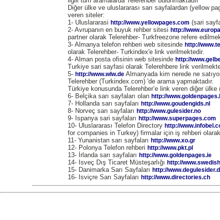
ilgili tüm aramalarda Telerehber bulunmaktadır
Diğer ülke ve uluslararası sarı sayfalardan (yellow pag
veren siteler:
1- Uluslararasi
(sari sayfa
http://www.yellowpages.com
2- Avrupanın en buyuk rehber sitesi
http://www.europ
partner olarak Telerehber- Turkfreezone refere edilmek
3- Almanya telefon rehberi web sitesinde
http://www.t
olarak Telerehber- Turkindex'e link verilmektedir.
4- Alman posta ofisinin web sitesinde
http://www.gelb
Turkiye sari sayfasi olarak Telerehbere link verilmekte
5-
Almanyada kim nerede ne satıyor
http://www.wlw.de
Telerehber (Turkindex.com) 'de arama yapmaktadır.
Türkiye konusunda Telerehber’e link veren diğer ülke (
6- Belçika sarı sayfaları olan
http://www.goldenpages.
7- Hollanda sarı sayfaları
http://www.goudengids.nl
8- Norveç sarı sayfaları
http://www.gulesider.no
9- Ispanya sari sayfaları
http://www.superpages.com
10- Uluslararası Telefon Directory
http://www.infobel.
for companies in Turkey) firmalar için iş rehberi olara
11- Yunanistan sarı sayfaları
http://www.xo.gr
12- Polonya Telefon rehberi
http://www.pkt.pl
13- İrlanda sarı sayfaları
http://www.goldenpages.ie
14- Isveç Dış Ticaret Müsteşarlığı
http://www.swedish
15- Danimarka Sarı Sayfaları
http://www.degulesider.
16- Isviçre Sarı Sayfaları
http://www.directories.ch