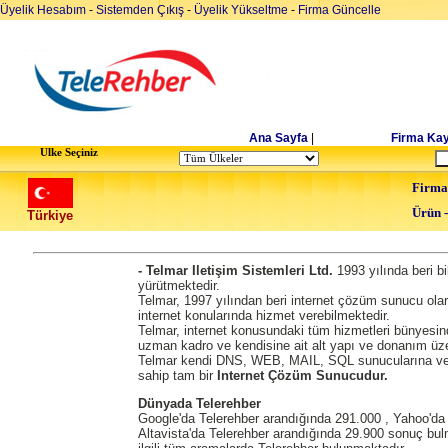
Üyelik Hesabım
-
Sistemden Çıkış
-
Üyelik Yükseltme
-
Firma Güncelle
Ana Sayfa
|
Firma Kay
Ulke Seçiniz
Firma
Ürün 
Türkiye
- Telmar Iletişim Sistemleri Ltd.
1993 yılında beri bi
yürütmektedir.
Telmar, 1997 yılından beri internet çözüm sunucu ola
internet konularında hizmet verebilmektedir.
Telmar, internet konusundaki tüm hizmetleri bünyesin
uzman kadro ve kendisine ait alt yapı ve donanım üz
Telmar kendi DNS, WEB, MAIL, SQL sunucularına ve 
sahip tam bir
Internet Çözüm Sunucudur.
Dünyada Telerehber
Google'da Telerehber arandığında 291.000 , Yahoo'da 
Altavista'da Telerehber arandığında 29.900 sonuç bulm