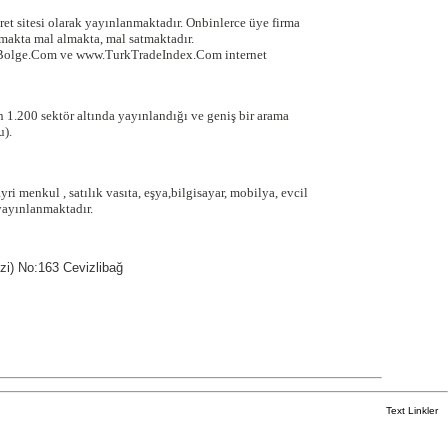
ret sitesi olarak yayınlanmaktadır. Onbinlerce üye firma
akta mal almakta, mal satmaktadır.
Bolge.Com ve www.TurkTradeIndex.Com internet
 1.200 sektör altında yayınlandığı ve geniş bir arama
u).
ayri menkul , satılık vasıta, eşya,bilgisayar, mobilya, evcil
yayınlanmaktadır.
zi) No:163 Cevizlibağ
Text Linkler