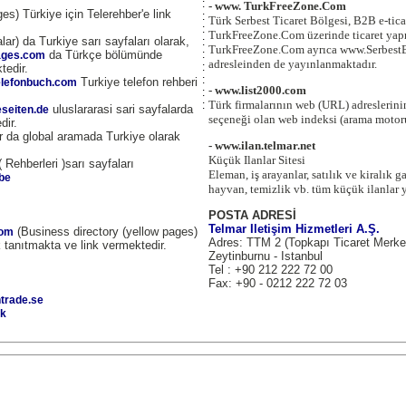
:
- www. TurkFreeZone.Com
es) Türkiye için Telerehber'e link
:
Türk Serbest Ticaret Bölgesi, B2B e-tica
:
TurkFreeZone.Com üzerinde ticaret yapm
lar) da Turkiye sarı sayfaları olarak,
:
TurkFreeZone.Com ayrıca www.Serbest
da Türkçe bölümünde
:
ages.com
adresleinden de yayınlanmaktadır.
:
tedir.
:
Turkiye telefon rehberi
elefonbuch.com
- www.list2000.com
:
Türk firmalarının web (URL) adreslerinin
:
uluslararasi sari sayfalarda
eseiten.de
seçeneği olan web indeksi (arama motor
dir.
 da global aramada Turkiye olarak
- www.ilan.telmar.net
Küçük Ilanlar Sitesi
 Rehberleri )sarı sayfaları
Eleman, iş arayanlar, satılık ve kiralık g
be
hayvan, temizlik vb. tüm küçük ilanlar 
POSTA ADRESİ
Telmar Iletişim Hizmetleri A.Ş.
(Business directory (yellow pages)
com
Adres: TTM 2 (Topkapı Ticaret Merke
k tanıtmakta ve link vermektedir.
Zeytinburnu - Istanbul
Tel : +90 212 222 72 00
Fax: +90 - 0212 222 72 03
trade.se
dk