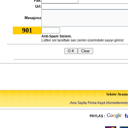
Fax:
Url:
Mesajınız
901
Anti-Spam Sistem.
Lütfen sol taraftaki sarı zemin üzerindeki sayıyı giriniz
Sektör Aram
Ana Sayfa
Firma Kayıt
Hizmetlerimiz
|
|
|
PAYLAŞ :