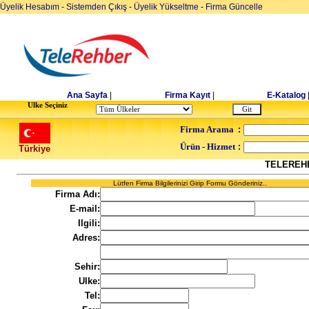
Üyelik Hesabım
-
Sistemden Çıkış
-
Üyelik Yükseltme
-
Firma Güncelle
Ana Sayfa
|
Firma Kayıt
|
E-Katalog
Ulke Seçiniz
Firma Arama
:
Ürün - Hizmet
:
Türkiye
TELEREH
Lütfen Firma Bilgilerinizi Girip Formu Gönderiniz..
Firma Adı:
E-mail:
Ilgili:
Adres:
Sehir:
Ulke:
Tel: