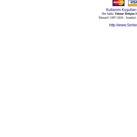
Kullanım Koşulları
Her hakkı
Telmar İletişim H
Telmar©-1997-2026 - İstanbul
http://www.Serb