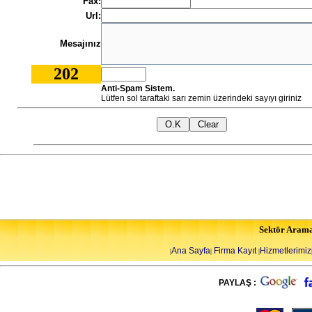
Fax:
Url:
Mesajınız
202
Anti-Spam Sistem.
Lütfen sol taraftaki sarı zemin üzerindeki sayıyı giriniz
Sektör Aram
Ana Sayfa
Firma Kayıt
Hizmetlerimiz
|
|
|
PAYLAŞ :