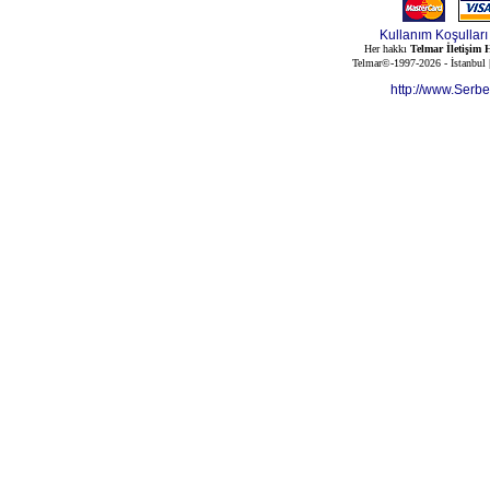
Kullanım Koşulları
Her hakkı
Telmar İletişim H
Telmar©-1997-2026 - İstanbul
http://www.Serb