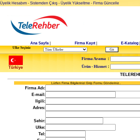
Üyelik Hesabım
-
Sistemden Çıkış
-
Üyelik Yükseltme
-
Firma Güncelle
Ana Sayfa
|
Firma Kayıt
|
E-Katalog
Ulke Seçiniz
Firma Arama
:
Ürün - Hizmet
:
Türkiye
TELEREH
Lütfen Firma Bilgilerinizi Girip Formu Gönderiniz..
Firma Adı:
E-mail:
Ilgili:
Adres:
Sehir:
Ulke:
Tel: