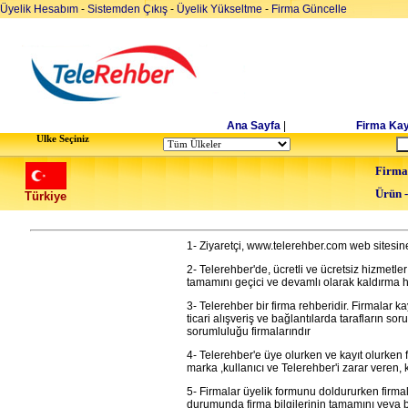
Üyelik Hesabım
-
Sistemden Çıkış
-
Üyelik Yükseltme
-
Firma Güncelle
Ana Sayfa
|
Firma Kay
Ulke Seçiniz
Firma
Ürün 
Türkiye
1- Ziyaretçi, www.telerehber.com web sitesine
2- Telerehber'de, ücretli ve ücretsiz hizmetler 
tamamını geçici ve devamlı olarak kaldırma ha
3- Telerehber bir firma rehberidir. Firmalar k
ticari alışveriş ve bağlantılarda tarafların s
sorumluluğu firmalarındır
4- Telerehber'e üye olurken ve kayıt olurken fi
marka ,kullanıcı ve Telerehber'i zarar veren,
5- Firmalar üyelik formunu doldururken firmalar
durumunda firma bilgilerinin tamamını veya b