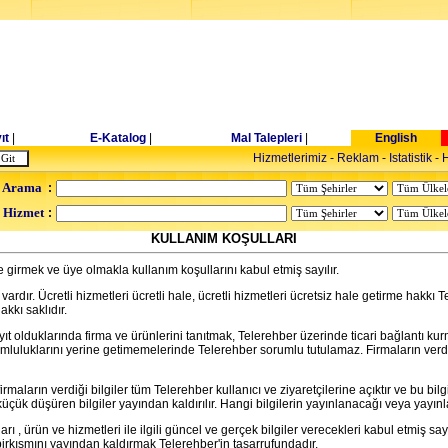
ıt
|
E-Katalog
|
Mal Talepleri
|
English
Hizmetlerimiz
-
Reklam
-
Istatistik
-
H
 Arama
:
- Hizmet
:
KULLANIM KOŞULLARI
 girmek ve üye olmakla kullanım koşullarını kabul etmiş sayılır.
vardır. Ücretli hizmetleri ücretli hale, ücretli hizmetleri ücretsiz hale getirme hakkı 
kkı saklıdır.
ayıt olduklarında firma ve ürünlerini tanıtmak, Telerehber üzerinde ticari bağlantı k
orumluluklarını yerine getimemelerinde Telerehber sorumlu tutulamaz. Firmaların verdiğ
rmaların verdiği bilgiler tüm Telerehber kullanıcı ve ziyaretçilerine açıktır ve bu bilg
 küçük düşüren bilgiler yayından kaldırılır. Hangi bilgilerin yayınlanacağı veya yay
ı , ürün ve hizmetleri ile ilgili güncel ve gerçek bilgiler verecekleri kabul etmiş sayıl
irkısmını yayından kaldırmak Telerehber'in tasarrufundadır.