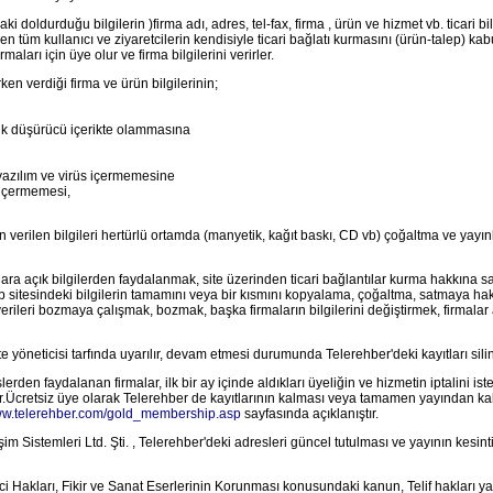
ki doldurduğu bilgilerin )firma adı, adres, tel-fax, firma , ürün ve hizmet vb. ticari 
n tüm kullanıcı ve ziyaretcilerin kendisiyle ticari bağlatı kurmasını (ürün-talep) kab
rmaları için üye olur ve firma bilgilerini verirler.
en verdiği firma ve ürün bilgilerinin;
çük düşürücü içerikte olammasına
yazılım ve virüs içermemesine
 içermemesi,
en verilen bilgileri hertürlü ortamda (manyetik, kağıt baskı, CD vb) çoğaltma ve yayın
ılara açık bilgilerden faydalanmak, site üzerinden ticari bağlantılar kurma hakkına sah
 sitesindeki bilgilerin tamamını veya bir kısmını kopyalama, çoğaltma, satmaya hakkı
rileri bozmaya çalışmak, bozmak, başka firmaların bilgilerini değiştirmek, firmalar
 yöneticisi tarfında uyarılır, devam etmesi durumunda Telerehber'deki kayıtları silin
islerden faydalanan firmalar, ilk bir ay içinde aldıkları üyeliğin ve hizmetin iptalini 
lir.Ücretsiz üye olarak Telerehber de kayıtlarının kalması veya tamamen yayından kald
www.telerehber.com/gold_membership.asp
sayfasında açıklanıştır.
işim Sistemleri Ltd. Şti. , Telerehber'deki adresleri güncel tutulması ve yayının kesin
i Hakları, Fikir ve Sanat Eserlerinin Korunması konusundaki kanun, Telif hakları y