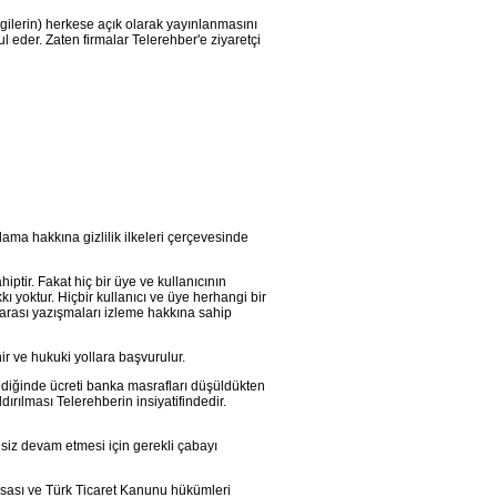
bilgilerin) herkese açık olarak yayınlanmasını
ul eder. Zaten firmalar Telerehber'e ziyaretçi
lama hakkına gizlilik ilkeleri çerçevesinde
iptir. Fakat hiç bir üye ve kullanıcının
 yoktur. Hiçbir kullanıcı ve üye herhangi bir
 arası yazışmaları izleme hakkına sahip
ir ve hukuki yollara başvurulur.
istediğinde ücreti banka masrafları düşüldükten
ırılması Telerehberin insiyatifindedir.
tisiz devam etmesi için gerekli çabayı
asası ve Türk Ticaret Kanunu hükümleri