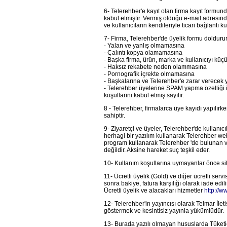
6- Telerehber'e kayıt olan firma kayıt formunda
kabul etmiştir. Vermiş olduğu e-mail adresinde
ve kullanıcıların kendileriyle ticari bağlantı ku
7- Firma, Telerehber'de üyelik formu doldururk
- Yalan ve yanlış olmamasına
- Çalıntı kopya olamamasına
- Başka firma, ürün, marka ve kullanıcıyı kü
- Haksız rekabete neden olammasına
- Pornografik içrekte olmamasına
- Başkalarına ve Telerehber'e zarar verecek 
- Telerehber üyelerine SPAM yapma özelliği
koşullarını kabul etmiş sayılır.
8 - Telerehber, firmalarca üye kayıdı yapılırk
sahiptir.
9- Ziyaretçi ve üyeler, Telerehber'de kullanıc
herhagi bir yazılım kullanarak Telerehber web
program kullanarak Telerehber 'de bulunan ve
değildir. Aksine hareket suç teşkil eder.
10- Kullanım koşullarına uymayanlar önce site
11- Ücretli üyelik (Gold) ve diğer ücretli serv
sonra bakiye, fatura karşılığı olarak iade edi
Ücretli üyelik ve alacakları hizmetler
http://
12- Telerehber'in yayıncısı olarak Telmar İlet
göstermek ve kesintisiz yayınla yükümlüdür.
13- Burada yazılı olmayan hususlarda Tüketic