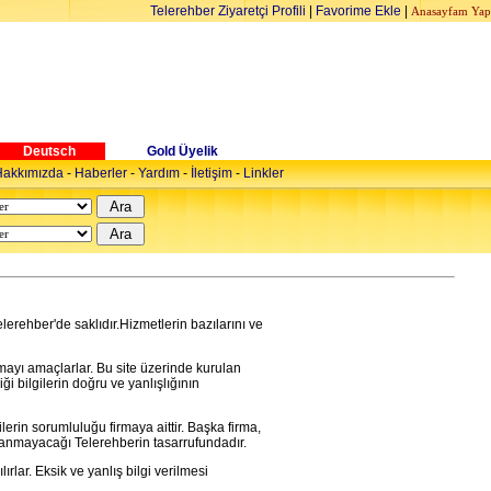
Telerehber Ziyaretçi Profili
|
Favorime Ekle
|
Anasayfam Yap
Deutsch
Gold Üyelik
akkımızda
-
Haberler
-
Yardım
-
İletişim
-
Linkler
Telerehber'de saklıdır.Hizmetlerin bazılarını ve
urmayı amaçlarlar. Bu site üzerinde kurulan
i bilgilerin doğru ve yanlışlığının
ilerin sorumluluğu firmaya aittir. Başka firma,
ınlanmayacağı Telerehberin tasarrufundadır.
ırlar. Eksik ve yanlış bilgi verilmesi