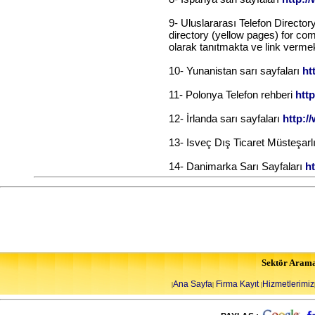
9- Uluslararası Telefon Director
directory (yellow pages) for comp
olarak tanıtmakta ve link vermek
10- Yunanistan sarı sayfaları
ht
11- Polonya Telefon rehberi
http
12- İrlanda sarı sayfaları
http:/
13- Isveç Dış Ticaret Müsteşarl
14- Danimarka Sarı Sayfaları
h
Sektör Aram
Ana Sayfa
Firma Kayıt
Hizmetlerimiz
|
|
|