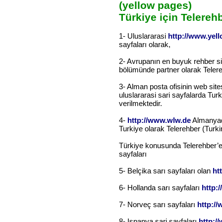
(yellow pages)
Türkiye için Telerehb
1- Uluslararasi
http://www.yel
sayfaları olarak,
2- Avrupanın en buyuk rehber s
bölümünde partner olarak Telere
3- Alman posta ofisinin web sit
uluslararasi sari sayfalarda Turk
verilmektedir.
4-
http://www.wlw.de
Almanyad
Turkiye olarak Telerehber (Tur
Türkiye konusunda Telerehber’e l
sayfaları
5- Belçika sarı sayfaları olan
ht
6- Hollanda sarı sayfaları
http:
7- Norveç sarı sayfaları
http:/
8- Ispanya sari sayfaları
http: