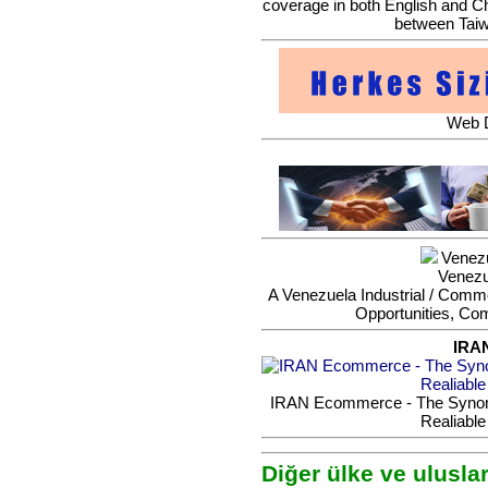
coverage in both English and Ch
between Taiw
Web D
Venezu
Venezu
A Venezuela Industrial / Commer
Opportunities, Co
IRA
IRAN Ecommerce - The Synonym
Realiable
Diğer ülke ve ulusla