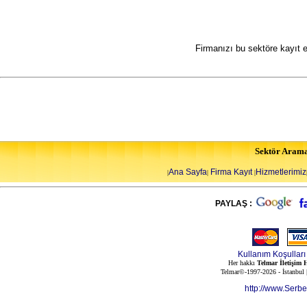
Firmanızı bu sektöre kayıt 
Sektör Aram
Ana Sayfa
Firma Kayıt
Hizmetlerimiz
|
|
|
PAYLAŞ :
Kullanım Koşulları
Her hakkı
Telmar İletişim H
Telmar©-1997-2026 - İstanbul
http://www.Serb