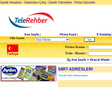
Üyelik Hesabım
-
Sistemden Çıkış
-
Üyelik Yükseltme
-
Firma Güncelle
Ana Sayfa
|
Firma Kayıt
|
E-Katalog
Ulke Seçiniz
Firma Arama
:
Ürün - Hizmet
:
Türkiye
>
Ana Sayfa
Ihracat Ithalat -
SIIRT ADRESLERI
Kayıtlı Adres Bulunamadı.