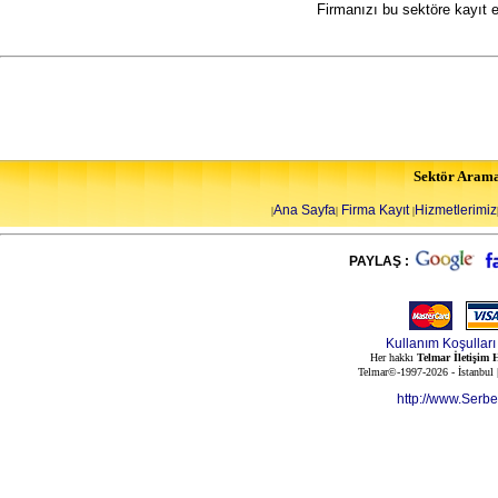
Firmanızı bu sektöre kayıt 
Sektör Aram
Ana Sayfa
Firma Kayıt
Hizmetlerimiz
|
|
|
PAYLAŞ :
Kullanım Koşulları
Her hakkı
Telmar İletişim H
Telmar©-1997-2026 - İstanbul
http://www.Serb