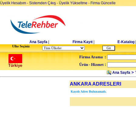
Üyelik Hesabım
-
Sistemden Çıkış
-
Üyelik Yükseltme
-
Firma Güncelle
Ana Sayfa
|
Firma Kayıt
|
E-Katalog
Ulke Seçiniz
Firma Arama
:
Ürün - Hizmet
:
Türkiye
>
Ana Sayfa
ANKARA ADRESLERI
Kayıtlı Adres Bulunamadı.