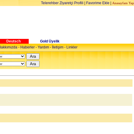
Telerehber Ziyaretçi Profili
|
Favorime Ekle
|
Anasayfam Yap
Deutsch
Gold Üyelik
akkımızda
-
Haberler
-
Yardım
-
İletişim
-
Linkler