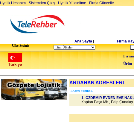
Üyelik Hesabım
-
Sistemden Çıkış
-
Üyelik Yükseltme
-
Firma Güncelle
Ana Sayfa
|
Firma Kay
Ulke Seçiniz
Firma
Ürün 
Türkiye
ARDAHAN ADRESLERI
1 Adres bulundu.
1- ÖZDEMIR EVDEN EVE NAK
Kaptan Paşa Mh., Edip Çanakçı