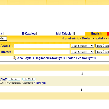
ıt
|
E-Katalog
|
Mal Talepleri
|
English
Hizmetlerimiz
-
Reklam
-
Istatistik
-
H
 Arama
:
- Hizmet
:
>
>
>
Ana Sayfa
Taşımacılık-Nakliye
Evden Eve Nakliyat
1
LIYAT
 Cd No:2
merkez/
Ardahan
/ Türkiye
1