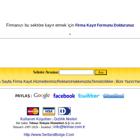
Firmanızı bu sektöre kayıt etmek için
Firma Kayıt Formunu Doldurunuz
ı
Sektör Arama:
 Sayfa
Firma Kayıt
Hizmetlerimiz
Reklam
Hakkımızda
Temsilcilikler
Bize Yazın
Ya
|
|
|
|
|
|
|
PAYLAŞ :
Kullanım Koşulları
Gizlilik Ilkeleri
|
Her hakkı
Telmar İletişim Hizmetleri A.Ş.
'ne aittir.
info@telmar.com.tr
Telmar©-1997-2026 - İstanbul |
http://www.SerbestBolge.Com