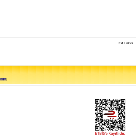
Text Linkler
rdım
|